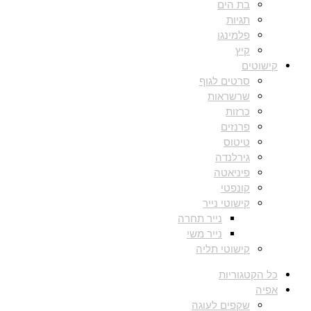
בת הים
תגיות
פלמינגו
קיץ
קישוטים
סרטים לגוף
שרשראות
כרזות
פרנזים
טיטוס
גירלנדה
פיניאטה
קונפטי
קישוטי נייר
נייר תחרה
נייר משי
קישוטי תליה
כל הקטגוריות
אפיה
שקפים לעוגה