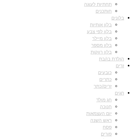
תחתיות לעוגה
חותכנים
בלונים
בלון אותיות
בלון לפי צבע
בלון מיילר
בלון מספר
בלון רווקות
הולדת בן/בת
זרים
כובעים
כתרים
זרים/כתר
חגים
חג מולד
חנוכה
יום העצמאות
ראש השנה
פסח
פורים