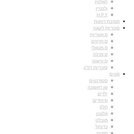
האלווין
ולנטיין
H.P.Y
מסיבת רווקות
סוכריות לעוגה
ס.אטריות
ס.חרוזים
ס.מטאלי
ס.פנינה
ס.קישוט
סוכריות 1ק"ג
סטים
סטודנטים
שן ראשונה
ילדים
מיוחדים
חלק
אלגנט
מובלט
כדורגל
מפיות