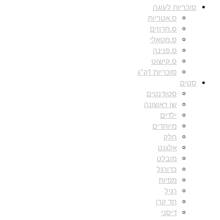
סוכריות לעוגה
ס.אטריות
ס.חרוזים
ס.מטאלי
ס.פנינה
ס.קישוט
סוכריות 1ק"ג
סטים
סטודנטים
שן ראשונה
ילדים
מיוחדים
חלק
אלגנט
מובלט
כדורגל
מפיות
רגיל
חד קרן
דיסני