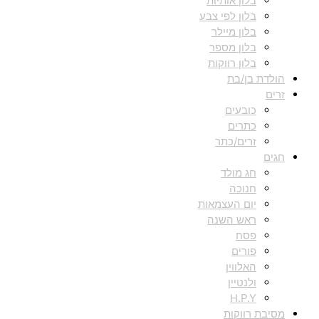
בלון אותיות
בלון לפי צבע
בלון מיילר
בלון מספר
בלון רווקות
הולדת בן/בת
זרים
כובעים
כתרים
זרים/כתר
חגים
חג מולד
חנוכה
יום העצמאות
ראש השנה
פסח
פורים
האלווין
ולנטיין
H.P.Y
מסיבת רווקות