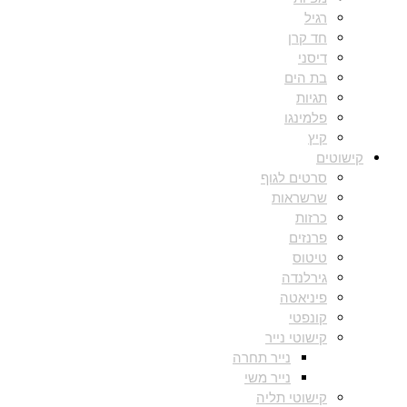
רגיל
חד קרן
דיסני
בת הים
תגיות
פלמינגו
קיץ
קישוטים
סרטים לגוף
שרשראות
כרזות
פרנזים
טיטוס
גירלנדה
פיניאטה
קונפטי
קישוטי נייר
נייר תחרה
נייר משי
קישוטי תליה