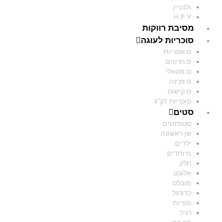
ולנטיין
H.P.Y
מסיבת רווקות
סוכריות לעוגה
ס.אטריות
ס.חרוזים
ס.מטאלי
ס.פנינה
ס.קישוט
סוכריות 1ק"ג
סטים
סטודנטים
שן ראשונה
ילדים
מיוחדים
חלק
אלגנט
מובלט
כדורגל
מפיות
רגיל