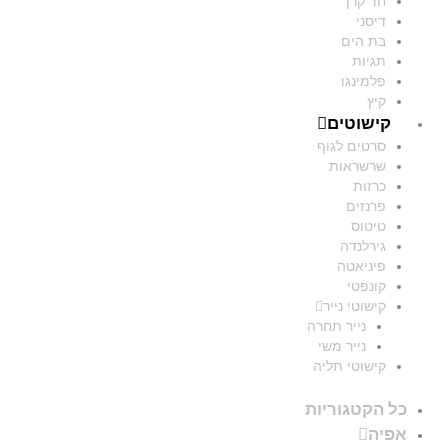
חד קרן
דיסני
בת הים
תגיות
פלמינגו
קיץ
קישוטים
סרטים לגוף
שרשראות
כרזות
פרנזים
טיטוס
גירלנדה
פיניאטה
קונפטי
קישוטי נייר
נייר תחרה
נייר משי
קישוטי תליה
כל הקטגוריות
אפיה