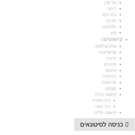
חד קרן
דיסני
בת הים
תגיות
פלמינגו
קיץ
קישוטים
סרטים לגוף
שרשראות
כרזות
פרנזים
טיטוס
גירלנדה
פיניאטה
קונפטי
קישוטי נייר
נייר תחרה
נייר משי
קישוטי תליה
כניסה לסיטונאים