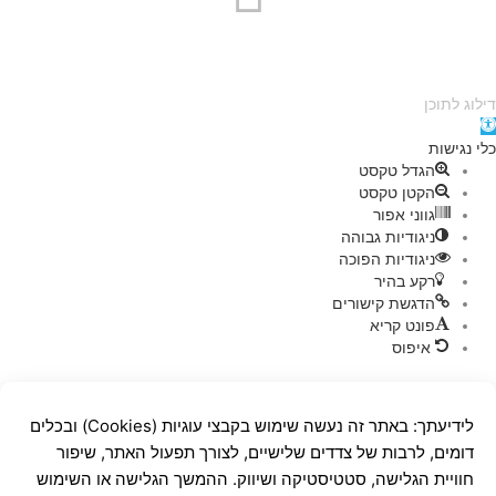
ילוג לתוכן
תח
רגל
לי נגישות
גישות
הגדל טקסט
הקטן טקסט
גווני אפור
ניגודיות גבוהה
ניגודיות הפוכה
רקע בהיר
הדגשת קישורים
פונט קריא
איפוס
לידיעתך: באתר זה נעשה שימוש בקבצי עוגיות (Cookies) ובכלים
דומים, לרבות של צדדים שלישיים, לצורך תפעול האתר, שיפור
חוויית הגלישה, סטטיסטיקה ושיווק. ההמשך הגלישה או השימוש