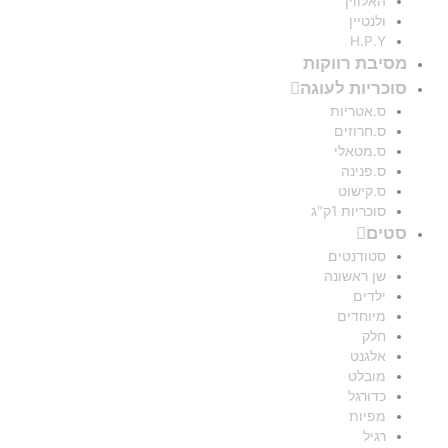
האלווין
ולנטיין
H.P.Y
מסיבת רווקות
סוכריות לעוגה
ס.אטריות
ס.חרוזים
ס.מטאלי
ס.פנינה
ס.קישוט
סוכריות 1ק"ג
סטים
סטודנטים
שן ראשונה
ילדים
מיוחדים
חלק
אלגנט
מובלט
כדורגל
מפיות
רגיל