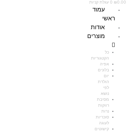
0.00
₪
0
עגלת קניות
עמוד
ראשי
אודות
מוצרים
כל
הקטגוריות
אפיה
בלונים
יום
הולדת
לפי
נושא
מסיבת
רווקות
נרות
סוכריות
לעוגה
קישוטים