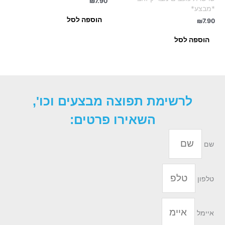
₪
7.90
*מבצע*
הוספה לסל
₪
7.90
הוספה לסל
לרשימת תפוצה מבצעים וכו',
השאירו פרטים:
שם
טלפון
איימל