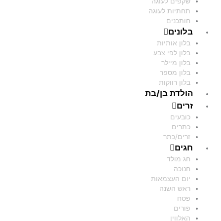
שקפים לעוגה
תחתיות לעוגה
חותכנים
בלונים
בלון אותיות
בלון לפי צבע
בלון מיילר
בלון מספר
בלון רווקות
הולדת בן/בת
זרים
כובעים
כתרים
זרים/כתר
חגים
חג מולד
חנוכה
יום העצמאות
ראש השנה
פסח
פורים
האלווין