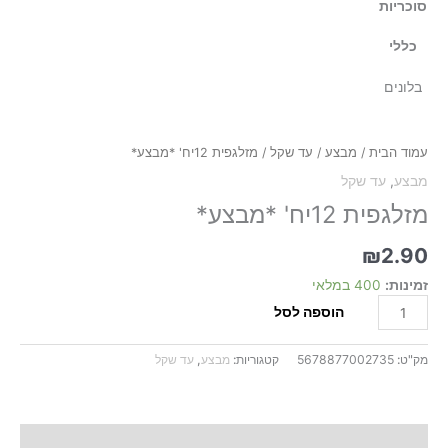
סוכריות
כללי
בלונים
כמות
של
מזלגפית
עמוד הבית
/
מבצע
/
עד שקל
/ מזלגפית 12יח' *מבצע*
12יח'
מבצע
,
עד שקל
*מבצע*
מזלגפית 12יח' *מבצע*
₪
2.90
זמינות:
400 במלאי
הוספה לסל
מק"ט:
5678877002735
קטגוריות:
מבצע
,
עד שקל
תיאור