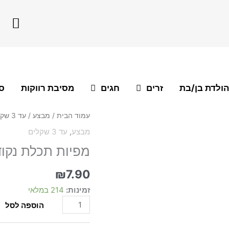
F
a
c
e
b
o
הולדת בן/בת
זרים
חגים
מסיבת רווקות
סו
o
k
כמות
עמוד הבית
/
מבצע
/
עד 3 שקלים
של
מבצע
,
עד 3 שקלים
מפיות
מפיות תכלת נקודות זהב 20
תכלת
נקודות
זהב
₪
7.90
20
זמינות:
214 במלאי
יח'
*מבצע*
הוספה לסל