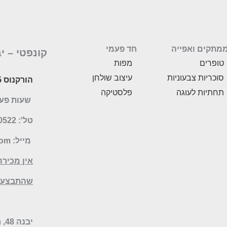
מתקים ואפייה
חד פעמי
קונפטי –
י
טופרים
מפות
סוכריות צבעוניות
עיצוב שולחן
הורקנוס 5, לוד
תחתיות לעוגה
פלסטיקה
שעות פעילות: 
טל': 077-5070522
מייל:
com
אין מכירה
שהתבצעו 
יבנה 48, רמת השרון – חנות היבואן