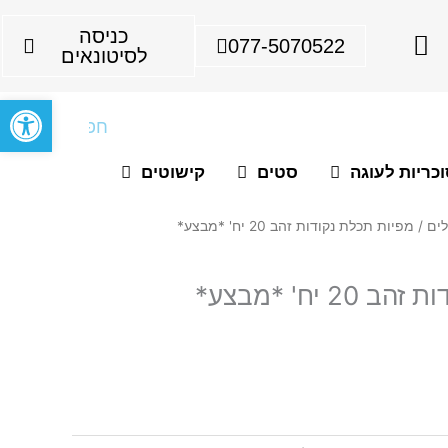
I
כניסה
077-5070522
n
לסיטונאים
s
פתח סרגל
t
חיפוש
a
g
כריות לעוגה
סטים
קישוטים
r
a
/ מפיות תכלת נקודות זהב 20 יח' *מבצע*
m
 יח' *מבצע*