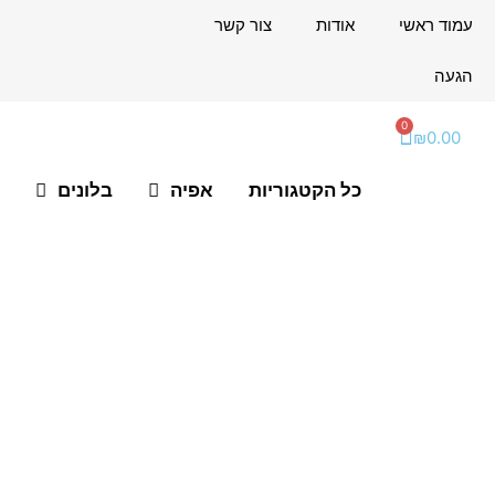
ילוג
לתוכן
עמוד ראשי
אודות
צור קשר
תוכן
הגעה
0
עגלת
₪
0.00
קניות
כל הקטגוריות
אפיה
בלונים