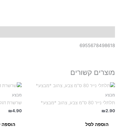
תיאור
6955678498618
מוצרים קשורים
מבצע
מבצע
תלתלי נייר 80 ס"מ צבע, צהוב *מבצע*
שרשרת דגלים H.B פסים ורוד
₪
4.90
₪
2.90
הוספה לסל
הוספה 