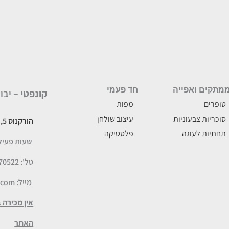
מתקים ואפייה
חד פעמי
קונפטי –
יבו
טופרים
מפות
סוכריות צבעוניות
עיצוב שולחן
הורקנוס 5, לוד
תחתיות לעוגה
פלסטיקה
שעות פעילות: א-ה
טל': 077-5070522
מייל:
.com
אין מכירה 
האתר