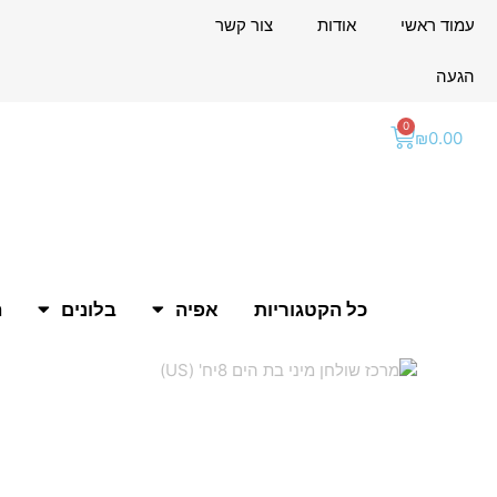
ילוג
לתוכן
עמוד ראשי
אודות
צור קשר
תוכן
הגעה
0
עגלת
₪
0.00
קניות
כל הקטגוריות
אפיה
בלונים
ה