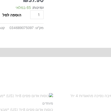
הים
זמינות:
65 במלאי
8יח'
(US)
הוספה לסל
מק"ט:
034689075097
קטג
מיוחדים
כוסות אדום פסים 8יח' (US) *מבצע*