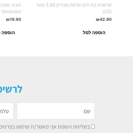
שרשרת בת הים וצדפה מבריק 3.66 מטר
(Amscan)
(US)
₪
19.90
₪
42.90
הוספה לסל
הוספה 
לרשימ
שם
טלפון
בשליחת הטופס אני מאשר/ת שימוש בפרטים ל