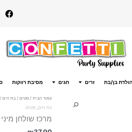
F
a
c
e
b
o
o
k
ולדת בן/בת
זרים
חגים
מסיבת רווקות
סו
כמות
עמוד הבית
/
סטים
/
בת הים
/ 
של
בת הים
,
סטים
מרכז
מרכז שולחן מיני בת הים
שולחן
מיני
בת
₪
37.90