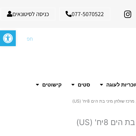
I
077-5070522
כניסה לסיטונאים
n
s
פתח סרגל
t
חיפוש
a
g
r
a
m
כריות לעוגה
סטים
קישוטים
מרכז שולחן מיני בת הים 8יח' (US)
 8יח' (US)