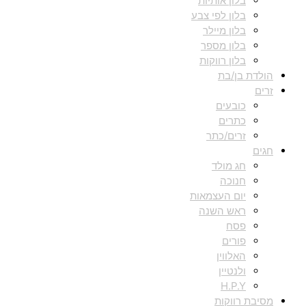
בלון אותיות
בלון לפי צבע
בלון מיילר
בלון מספר
בלון רווקות
הולדת בן/בת
זרים
כובעים
כתרים
זרים/כתר
חגים
חג מולד
חנוכה
יום העצמאות
ראש השנה
פסח
פורים
האלווין
ולנטיין
H.P.Y
מסיבת רווקות