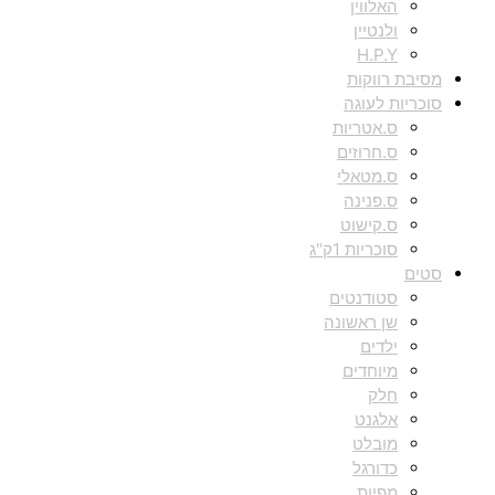
האלווין
ולנטיין
H.P.Y
מסיבת רווקות
סוכריות לעוגה
ס.אטריות
ס.חרוזים
ס.מטאלי
ס.פנינה
ס.קישוט
סוכריות 1ק"ג
סטים
סטודנטים
שן ראשונה
ילדים
מיוחדים
חלק
אלגנט
מובלט
כדורגל
מפיות