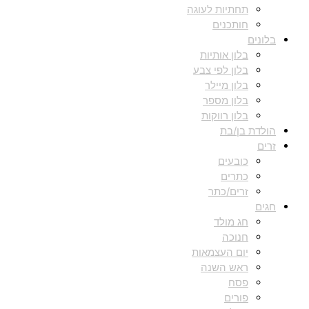
תחתיות לעוגה
חותכנים
בלונים
בלון אותיות
בלון לפי צבע
בלון מיילר
בלון מספר
בלון רווקות
הולדת בן/בת
זרים
כובעים
כתרים
זרים/כתר
חגים
חג מולד
חנוכה
יום העצמאות
ראש השנה
פסח
פורים