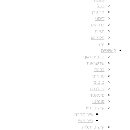
רגיל
חד קרן
דיסני
בת הים
תגיות
פלמינגו
קיץ
קישוטים
סרטים לגוף
שרשראות
כרזות
פרנזים
טיטוס
גירלנדה
פיניאטה
קונפטי
קישוטי נייר
נייר תחרה
נייר משי
קישוטי תליה