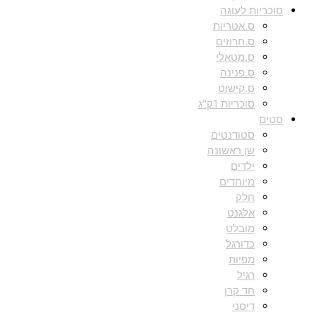
סוכריות לעוגה
ס.אטריות
ס.חרוזים
ס.מטאלי
ס.פנינה
ס.קישוט
סוכריות 1ק"ג
סטים
סטודנטים
שן ראשונה
ילדים
מיוחדים
חלק
אלגנט
מובלט
כדורגל
מפיות
רגיל
חד קרן
דיסני