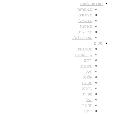
סוכריות לעוגה
ס.אטריות
ס.חרוזים
ס.מטאלי
ס.פנינה
ס.קישוט
סוכריות 1ק"ג
סטים
סטודנטים
שן ראשונה
ילדים
מיוחדים
חלק
אלגנט
מובלט
כדורגל
מפיות
רגיל
חד קרן
דיסני