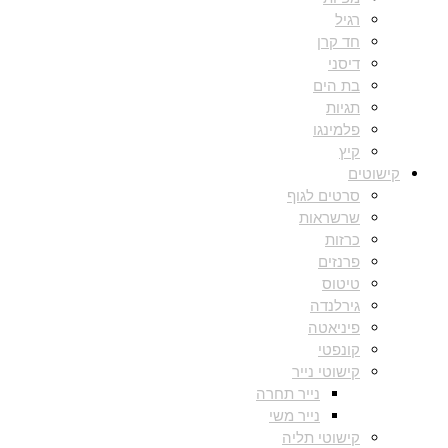
רגיל
חד קרן
דיסני
בת הים
תגיות
פלמינגו
קיץ
קישוטים
סרטים לגוף
שרשראות
כרזות
פרנזים
טיטוס
גירלנדה
פיניאטה
קונפטי
קישוטי נייר
נייר תחרה
נייר משי
קישוטי תליה