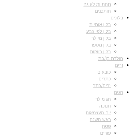
תחתיות לעוגה
חותכנים
בלונים
בלון אותיות
בלון לפי צבע
בלון מיילר
בלון מספר
בלון רווקות
הולדת בן/בת
זרים
כובעים
כתרים
זרים/כתר
חגים
חג מולד
חנוכה
יום העצמאות
ראש השנה
פסח
פורים