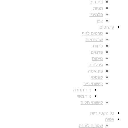
בת הים
תגיות
פלמינגו
קיץ
קישוטים
סרטים לגוף
שרשראות
כרזות
פרנזים
טיטוס
גירלנדה
פיניאטה
קונפטי
קישוטי נייר
נייר תחרה
נייר משי
קישוטי תליה
כל הקטגוריות
אפיה
שקפים לעוגה