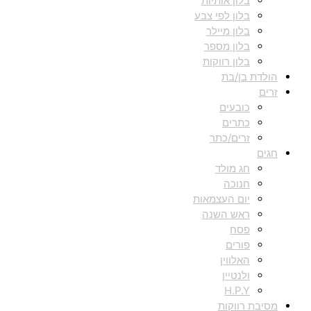
בלון אותיות
בלון לפי צבע
בלון מיילר
בלון מספר
בלון רווקות
הולדת בן/בת
זרים
כובעים
כתרים
זרים/כתר
חגים
חג מולד
חנוכה
יום העצמאות
ראש השנה
פסח
פורים
האלווין
ולנטיין
H.P.Y
מסיבת רווקות