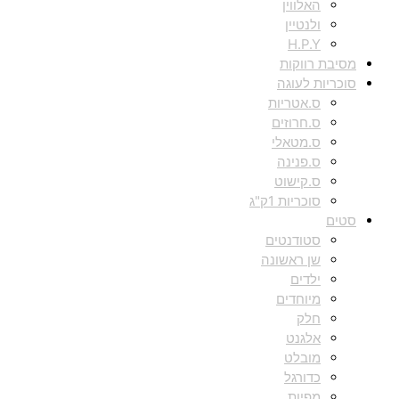
האלווין
ולנטיין
H.P.Y
מסיבת רווקות
סוכריות לעוגה
ס.אטריות
ס.חרוזים
ס.מטאלי
ס.פנינה
ס.קישוט
סוכריות 1ק"ג
סטים
סטודנטים
שן ראשונה
ילדים
מיוחדים
חלק
אלגנט
מובלט
כדורגל
מפיות