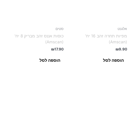
אלגנט
סטים
מפיות תחרה זהב 16 יח'
כוסות אננס זהב מבריק 8 יח'
(Amscan)
(Amscan)
₪
17.90
₪
9.90
הוספה לסל
הוספה לסל