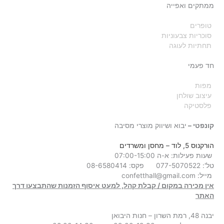
ממתקים ואפייה
טופרים
סוכריות צבעוניות
תחתיות לעוגה
חד פעמי
מפות
עיצוב שולחן
פלסטיקה
קונפטי –
יבוא ושיווק מוצרי מסיבה
הורקנוס 5, לוד
– מחסן ומשרדים
שעות פעילות: א-ה 07:00-15:00
טל': 077-5070522
פקס: 08-6580414
מייל:
confetthall@gmail.com
אין מכירה במקום / קבלת קהל, למעט איסוף הזמנות שהתבצעו דרך
האתר
יבנה 48, רמת השרון – חנות היבואן