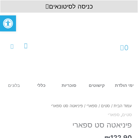
ילוג
לתוכן
כניסה לסיטונאים
תוכן
פתח סרגל
עגלת
0
קניות
עמוד ראשי
כניסה לחשבון
בלונים
ימי הולדת
קישוטים
סוכריות
כללי
כמות
של
פיניאטה
עמוד הבית
/
סטים
/
ספארי
/ פיניאטה סט ספארי
סט
סטים
,
ספארי
ספארי
פיניאטה סט ספארי
₪
122.90