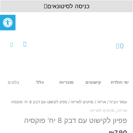
ילוג
לתוכן
כניסה לסיטונאים
תוכן
פתח סרגל
עגלת
0
קניות
עמוד ראשי
כניסה לחשבון
בלונים
ימי הולדת
קישוטים
סוכריות
כללי
כמות
של
פפיון
עמוד הבית
/
אריזה
/
סרטים לאריזה
/ פפיון לקישוט עם דבק 8 יח' פוקסיה
לקישוט
אריזה
,
סרטים לאריזה
עם
דבק
פפיון לקישוט עם דבק 8 יח' פוקסיה
8
יח'
₪
7.90