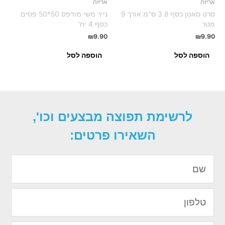
אריזה
אריזה
סרט סאטן כסף 3.8 ס"מ אורך 9
נייר משי מודפס 50*50 פסים
מטר
כסף 4 יח'
₪
9.90
₪
9.90
הוספה לסל
הוספה לסל
לרשימת תפוצה מבצעים וכו',
השאירו פרטים:
שם
טלפון