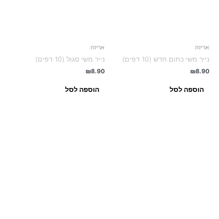
אריזה
אריזה
נייר משי כתום חדש (10 דפים)
נייר משי סגול (10 דפים)
₪
8.90
₪
8.90
הוספה לסל
הוספה לסל