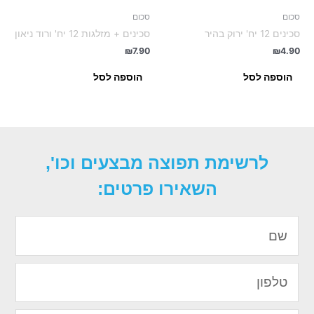
סכום
סכום
סכינים 12 יח' ירוק בהיר
סכינים + מזלגות 12 יח' ורוד ניאון
₪
7.90
₪
4.90
הוספה לסל
הוספה לסל
לרשימת תפוצה מבצעים וכו',
השאירו פרטים:
שם
טלפון