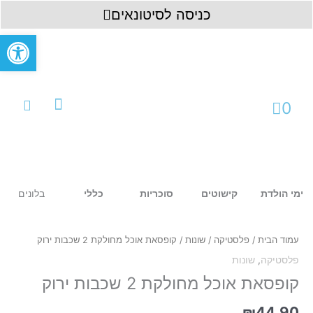
ילוג
לתוכן
כניסה לסיטונאים
תוכן
פתח סרגל
עגלת
0
קניות
עמוד ראשי
כניסה לחשבון
בלונים
ימי הולדת
קישוטים
סוכריות
כללי
כמות
של
קופסאת
עמוד הבית
/
פלסטיקה
/
שונות
/ קופסאת אוכל מחולקת 2 שכבות ירוק
אוכל
פלסטיקה
,
שונות
מחולקת
2
קופסאת אוכל מחולקת 2 שכבות ירוק
שכבות
ירוק
₪
44.90