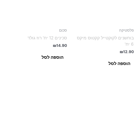
פלסטיקה
סכום
בוחשנים לקוקטייל קקטוס מיקס
סכינים 12 יח' רוז גולד
6 יח'
₪
14.90
₪
12.90
הוספה לסל
הוספה לסל