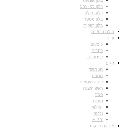
בלון אותיות
בלון לפי צבע
בלון מיילר
בלון מספר
בלון רווקות
הולדת בן/בת
זרים
כובעים
כתרים
זרים/כתר
חגים
חג מולד
חנוכה
יום העצמאות
ראש השנה
פסח
פורים
האלווין
ולנטיין
H.P.Y
מסיבת רווקות