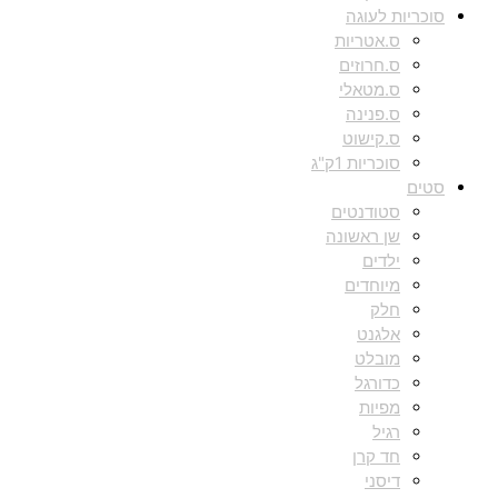
סוכריות לעוגה
ס.אטריות
ס.חרוזים
ס.מטאלי
ס.פנינה
ס.קישוט
סוכריות 1ק"ג
סטים
סטודנטים
שן ראשונה
ילדים
מיוחדים
חלק
אלגנט
מובלט
כדורגל
מפיות
רגיל
חד קרן
דיסני