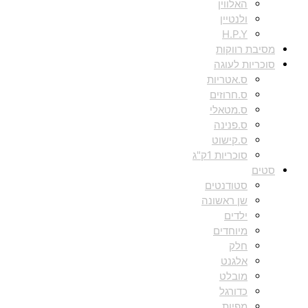
האלווין
ולנטיין
H.P.Y
מסיבת רווקות
סוכריות לעוגה
ס.אטריות
ס.חרוזים
ס.מטאלי
ס.פנינה
ס.קישוט
סוכריות 1ק"ג
סטים
סטודנטים
שן ראשונה
ילדים
מיוחדים
חלק
אלגנט
מובלט
כדורגל
מפיות