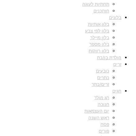
תחתיות לעוגה
חותכנים
בלונים
בלון אותיות
בלון לפי צבע
בלון מיילר
בלון מספר
בלון רווקות
הולדת בן/בת
זרים
כובעים
כתרים
זרים/כתר
חגים
חג מולד
חנוכה
יום העצמאות
ראש השנה
פסח
פורים