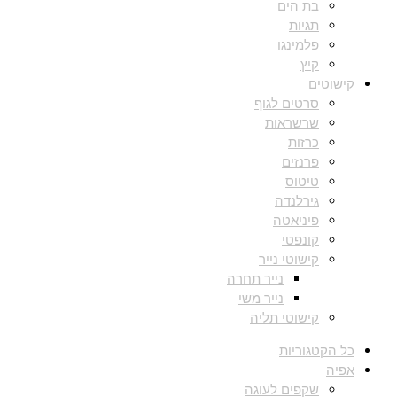
בת הים
תגיות
פלמינגו
קיץ
קישוטים
סרטים לגוף
שרשראות
כרזות
פרנזים
טיטוס
גירלנדה
פיניאטה
קונפטי
קישוטי נייר
נייר תחרה
נייר משי
קישוטי תליה
כל הקטגוריות
אפיה
שקפים לעוגה