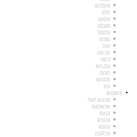
מיוחדים
חלק
אלגנט
מובלט
כדורגל
מפיות
רגיל
חד קרן
דיסני
בת הים
תגיות
פלמינגו
קיץ
קישוטים
סרטים לגוף
שרשראות
כרזות
פרנזים
טיטוס
גירלנדה