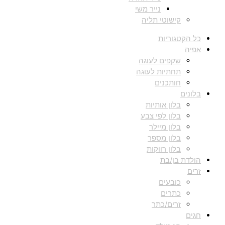
נייר משי
קישוטי תליה
כל הקטגוריות
אפיה
שקפים לעוגה
תחתיות לעוגה
חותכנים
בלונים
בלון אותיות
בלון לפי צבע
בלון מיילר
בלון מספר
בלון רווקות
הולדת בן/בת
זרים
כובעים
כתרים
זרים/כתר
חגים