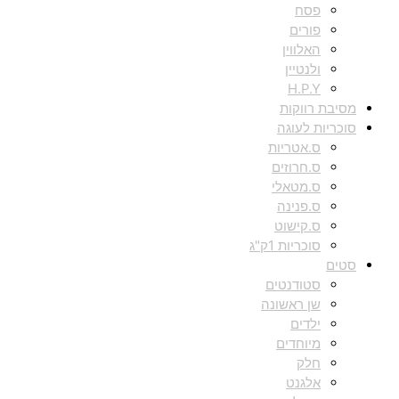
פסח
פורים
האלווין
ולנטיין
H.P.Y
מסיבת רווקות
סוכריות לעוגה
ס.אטריות
ס.חרוזים
ס.מטאלי
ס.פנינה
ס.קישוט
סוכריות 1ק"ג
סטים
סטודנטים
שן ראשונה
ילדים
מיוחדים
חלק
אלגנט