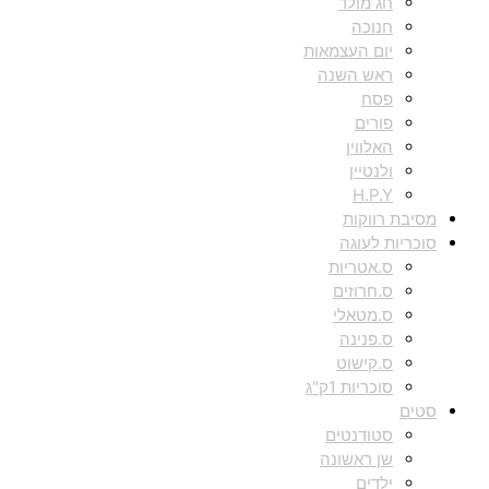
חג מולד
חנוכה
יום העצמאות
ראש השנה
פסח
פורים
האלווין
ולנטיין
H.P.Y
מסיבת רווקות
סוכריות לעוגה
ס.אטריות
ס.חרוזים
ס.מטאלי
ס.פנינה
ס.קישוט
סוכריות 1ק"ג
סטים
סטודנטים
שן ראשונה
ילדים