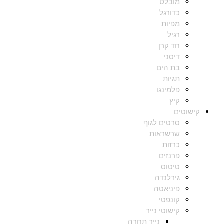
מובלט
כדורגל
מפיות
רגיל
חד קרן
דיסני
בת הים
תגיות
פלמינגו
קיץ
קישוטים
סרטים לגוף
שרשראות
כרזות
פרנזים
טיטוס
גירלנדה
פיניאטה
קונפטי
קישוטי נייר
נייר תחרה