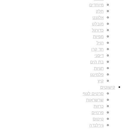
מיוחדים
חלק
אלגנט
מובלט
כדורגל
מפיות
רגיל
חד קרן
דיסני
בת הים
תגיות
פלמינגו
קיץ
קישוטים
סרטים לגוף
שרשראות
כרזות
פרנזים
טיטוס
גירלנדה