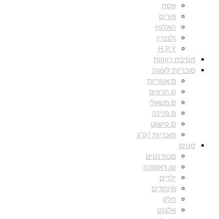
פסח
פורים
האלווין
ולנטיין
H.P.Y
מסיבת רווקות
סוכריות לעוגה
ס.אטריות
ס.חרוזים
ס.מטאלי
ס.פנינה
ס.קישוט
סוכריות 1ק"ג
סטים
סטודנטים
שן ראשונה
ילדים
מיוחדים
חלק
אלגנט