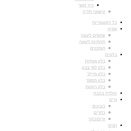
נייר משי
קישוטי תליה
כל הקטגוריות
אפיה
שקפים לעוגה
תחתיות לעוגה
חותכנים
בלונים
בלון אותיות
בלון לפי צבע
בלון מיילר
בלון מספר
בלון רווקות
הולדת בן/בת
זרים
כובעים
כתרים
זרים/כתר
חגים