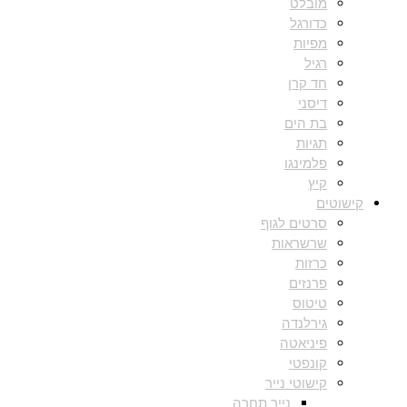
מובלט
כדורגל
מפיות
רגיל
חד קרן
דיסני
בת הים
תגיות
פלמינגו
קיץ
קישוטים
סרטים לגוף
שרשראות
כרזות
פרנזים
טיטוס
גירלנדה
פיניאטה
קונפטי
קישוטי נייר
נייר תחרה