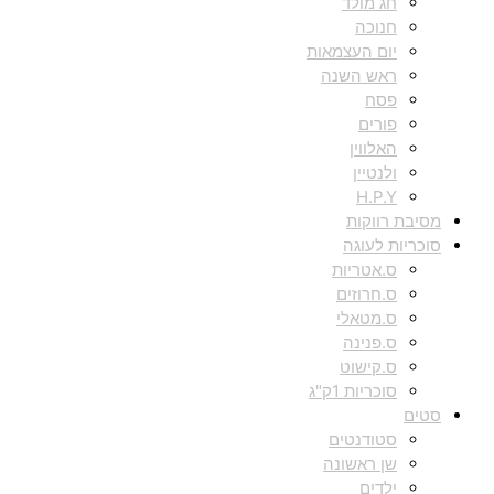
חג מולד
חנוכה
יום העצמאות
ראש השנה
פסח
פורים
האלווין
ולנטיין
H.P.Y
מסיבת רווקות
סוכריות לעוגה
ס.אטריות
ס.חרוזים
ס.מטאלי
ס.פנינה
ס.קישוט
סוכריות 1ק"ג
סטים
סטודנטים
שן ראשונה
ילדים