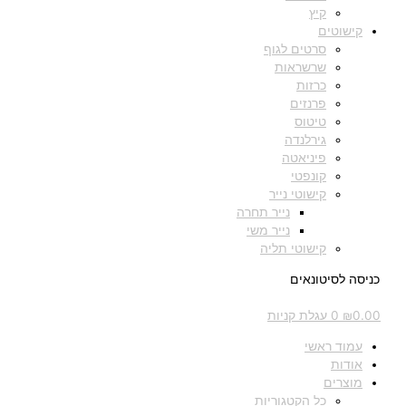
קיץ
קישוטים
סרטים לגוף
שרשראות
כרזות
פרנזים
טיטוס
גירלנדה
פיניאטה
קונפטי
קישוטי נייר
נייר תחרה
נייר משי
קישוטי תליה
כניסה לסיטונאים
0.00
₪
0
עגלת קניות
עמוד ראשי
אודות
מוצרים
כל הקטגוריות