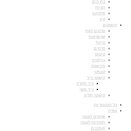
בת הים
תגיות
פלמינגו
קיץ
קישוטים
סרטים לגוף
שרשראות
כרזות
פרנזים
טיטוס
גירלנדה
פיניאטה
קונפטי
קישוטי נייר
נייר תחרה
נייר משי
קישוטי תליה
כל הקטגוריות
אפיה
שקפים לעוגה
תחתיות לעוגה
חותכנים