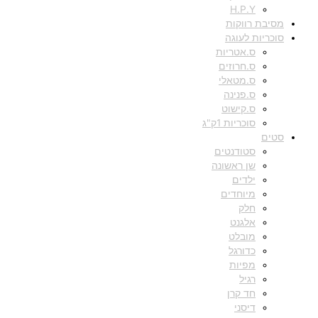
H.P.Y
מסיבת רווקות
סוכריות לעוגה
ס.אטריות
ס.חרוזים
ס.מטאלי
ס.פנינה
ס.קישוט
סוכריות 1ק"ג
סטים
סטודנטים
שן ראשונה
ילדים
מיוחדים
חלק
אלגנט
מובלט
כדורגל
מפיות
רגיל
חד קרן
דיסני