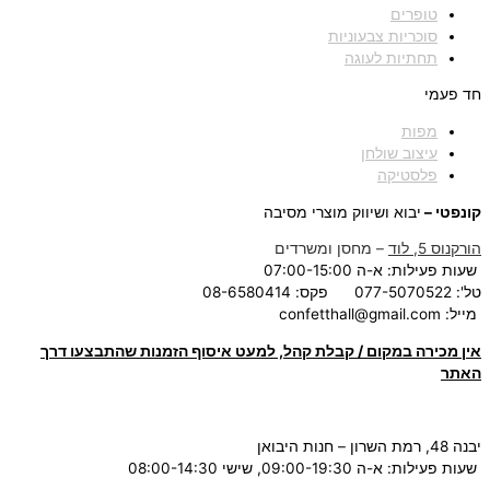
טופרים
סוכריות צבעוניות
תחתיות לעוגה
חד פעמי
מפות
עיצוב שולחן
פלסטיקה
קונפטי –
יבוא ושיווק מוצרי מסיבה
הורקנוס 5, לוד
– מחסן ומשרדים
שעות פעילות: א-ה 07:00-15:00
טל': 077-5070522
פקס: 08-6580414
מייל:
confetthall@gmail.com
אין מכירה במקום / קבלת קהל, למעט איסוף הזמנות שהתבצעו דרך
האתר
יבנה 48, רמת השרון – חנות היבואן
שעות פעילות: א-ה 09:00-19:30, שישי 08:00-14:30