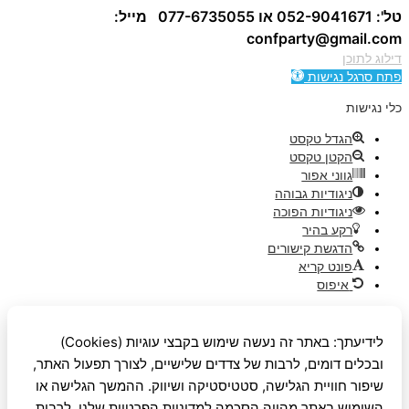
טל': 052-9041671 או 077-6735055
מייל:
confparty
@gmail.com
דילוג לתוכן
פתח סרגל נגישות
כלי נגישות
הגדל טקסט
הקטן טקסט
גווני אפור
ניגודיות גבוהה
ניגודיות הפוכה
רקע בהיר
הדגשת קישורים
פונט קריא
איפוס
לידיעתך: באתר זה נעשה שימוש בקבצי עוגיות (Cookies)
ובכלים דומים, לרבות של צדדים שלישיים, לצורך תפעול האתר,
שיפור חוויית הגלישה, סטטיסטיקה ושיווק. ההמשך הגלישה או
השימוש באתר מהווה הסכמה למדיניות הפרטיות שלנו, לרבות