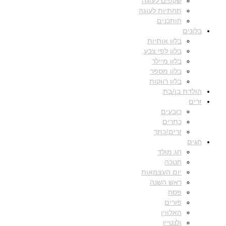
שקפים לעוגה
תחתיות לעוגה
חותכנים
בלונים
בלון אותיות
בלון לפי צבע
בלון מיילר
בלון מספר
בלון רווקות
הולדת בן/בת
זרים
כובעים
כתרים
זרים/כתר
חגים
חג מולד
חנוכה
יום העצמאות
ראש השנה
פסח
פורים
האלווין
ולנטיין