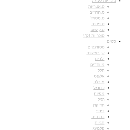
סוכריות לעוגה
ס.אטריות
ס.חרוזים
ס.מטאלי
ס.פנינה
ס.קישוט
סוכריות 1ק"ג
סטים
סטודנטים
שן ראשונה
ילדים
מיוחדים
חלק
אלגנט
מובלט
כדורגל
מפיות
רגיל
חד קרן
דיסני
בת הים
תגיות
פלמינגו