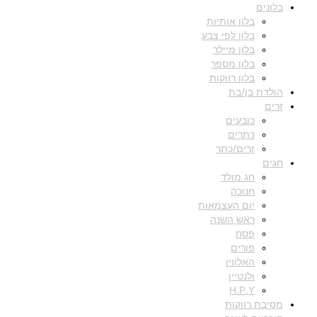
בלונים
בלון אותיות
בלון לפי צבע
בלון מיילר
בלון מספר
בלון רווקות
הולדת בן/בת
זרים
כובעים
כתרים
זרים/כתר
חגים
חג מולד
חנוכה
יום העצמאות
ראש השנה
פסח
פורים
האלווין
ולנטיין
H.P.Y
מסיבת רווקות