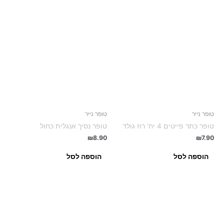
טופר נייר
טופר נייר
טופר כתר פייטים 4 יח' רוז גולד
טופר נסיך אנגלית כחול
₪
8.90
₪
7.90
הוספה לסל
הוספה לסל