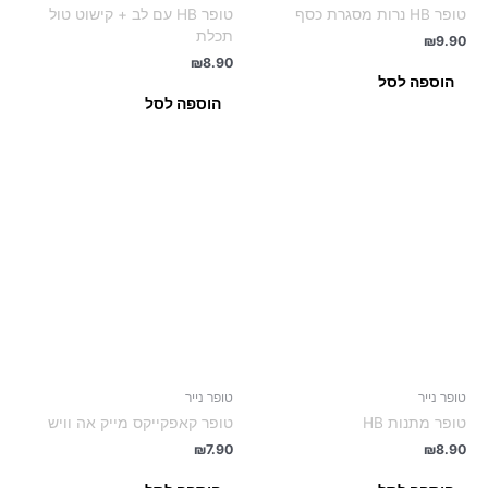
טופר HB נרות מסגרת כסף
טופר HB עם לב + קישוט טול
תכלת
₪
9.90
₪
8.90
הוספה לסל
הוספה לסל
טופר נייר
טופר נייר
טופר מתנות HB
טופר קאפקייקס מייק אה וויש
₪
7.90
₪
8.90