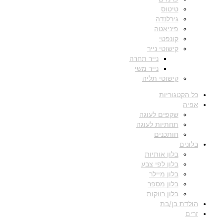
טיטוס
גירלנדה
פיניאטה
קונפטי
קישוטי נייר
נייר תחרה
נייר משי
קישוטי תליה
כל הקטגוריות
אפיה
שקפים לעוגה
תחתיות לעוגה
חותכנים
בלונים
בלון אותיות
בלון לפי צבע
בלון מיילר
בלון מספר
בלון רווקות
הולדת בן/בת
זרים