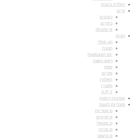
הולדת בן/בת
זרים
כובעים
כתרים
זרים/כתר
חגים
חג מולד
חנוכה
יום העצמאות
ראש השנה
פסח
פורים
האלווין
ולנטיין
H.P.Y
מסיבת רווקות
סוכריות לעוגה
ס.אטריות
ס.חרוזים
ס.מטאלי
ס.פנינה
ס.קישוט