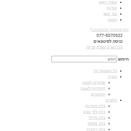
עמוד ראשי
אודות
צור קשר
הגעה
Facebook
Instagram
077-5070522
כניסה לסיטונאים
0.00
₪
0
עגלת קניות
חיפוש
כל הקטגוריות
אפיה
שקפים לעוגה
תחתיות לעוגה
חותכנים
בלונים
בלון אותיות
בלון לפי צבע
בלון מיילר
בלון מספר
בלון רווקות