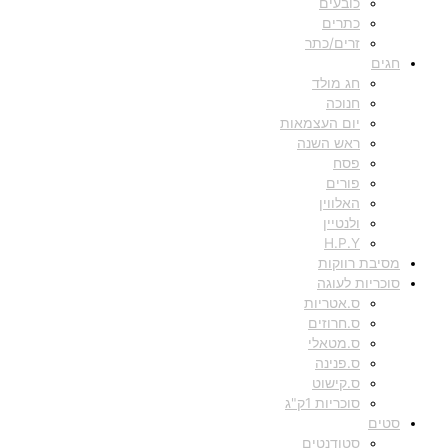
כובעים
כתרים
זרים/כתר
חגים
חג מולד
חנוכה
יום העצמאות
ראש השנה
פסח
פורים
האלווין
ולנטיין
H.P.Y
מסיבת רווקות
סוכריות לעוגה
ס.אטריות
ס.חרוזים
ס.מטאלי
ס.פנינה
ס.קישוט
סוכריות 1ק"ג
סטים
סטודנטים