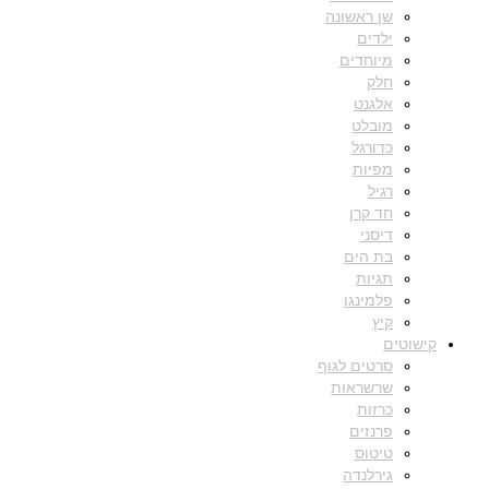
שן ראשונה
ילדים
מיוחדים
חלק
אלגנט
מובלט
כדורגל
מפיות
רגיל
חד קרן
דיסני
בת הים
תגיות
פלמינגו
קיץ
קישוטים
סרטים לגוף
שרשראות
כרזות
פרנזים
טיטוס
גירלנדה