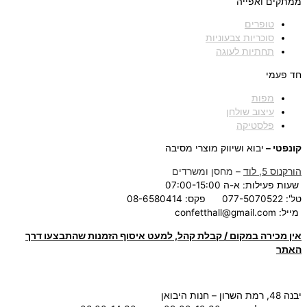
ממתקים ואפייה
טופרים
סוכריות צבעוניות
תחתיות לעוגה
חד פעמי
מפות
עיצוב שולחן
פלסטיקה
קונפטי –
יבוא ושיווק מוצרי מסיבה
הורקנוס 5, לוד
– מחסן ומשרדים
שעות פעילות: א-ה 07:00-15:00
טל': 077-5070522
פקס: 08-6580414
מייל:
confetthall@gmail.com
אין מכירה במקום / קבלת קהל, למעט איסוף הזמנות שהתבצעו דרך
האתר
יבנה 48, רמת השרון – חנות היבואן