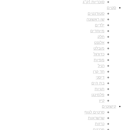
סוכריות 1ק"ג
סטים
סטודנטים
שן ראשונה
ילדים
מיוחדים
חלק
אלגנט
מובלט
כדורגל
מפיות
רגיל
חד קרן
דיסני
בת הים
תגיות
פלמינגו
קיץ
קישוטים
סרטים לגוף
שרשראות
כרזות
פרנזים