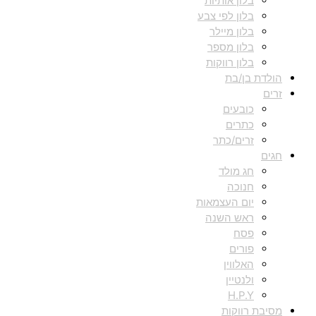
בלון אותיות
בלון לפי צבע
בלון מיילר
בלון מספר
בלון רווקות
הולדת בן/בת
זרים
כובעים
כתרים
זרים/כתר
חגים
חג מולד
חנוכה
יום העצמאות
ראש השנה
פסח
פורים
האלווין
ולנטיין
H.P.Y
מסיבת רווקות