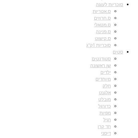
סוכריות לעוגה
ס.אטריות
ס.חרוזים
ס.מטאלי
ס.פנינה
ס.קישוט
סוכריות 1ק"ג
סטים
סטודנטים
שן ראשונה
ילדים
מיוחדים
חלק
אלגנט
מובלט
כדורגל
מפיות
רגיל
חד קרן
דיסני