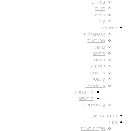
בת הים
תגיות
פלמינגו
קיץ
קישוטים
סרטים לגוף
שרשראות
כרזות
פרנזים
טיטוס
גירלנדה
פיניאטה
קונפטי
קישוטי נייר
נייר תחרה
נייר משי
קישוטי תליה
כל הקטגוריות
אפיה
שקפים לעוגה