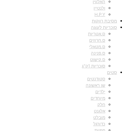
האלווין
ולנטיין
H.P.Y
מסיבת רווקות
סוכריות לעוגה
ס.אטריות
ס.חרוזים
ס.מטאלי
ס.פנינה
ס.קישוט
סוכריות 1ק"ג
סטים
סטודנטים
שן ראשונה
ילדים
מיוחדים
חלק
אלגנט
מובלט
כדורגל
מפיות