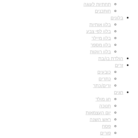
תחתיות לעוגה
חותכנים
בלונים
בלון אותיות
בלון לפי צבע
בלון מיילר
בלון מספר
בלון רווקות
הולדת בן/בת
זרים
כובעים
כתרים
זרים/כתר
חגים
חג מולד
חנוכה
יום העצמאות
ראש השנה
פסח
פורים