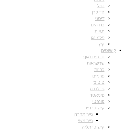
רגיל
חד קרן
דיסני
בת הים
תגיות
פלמינגו
קיץ
קישוטים
סרטים לגוף
שרשראות
כרזות
פרנזים
טיטוס
גירלנדה
פיניאטה
קונפטי
קישוטי נייר
נייר תחרה
נייר משי
קישוטי תליה