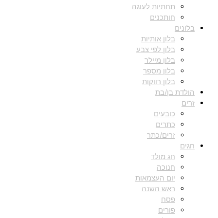
תחתיות לעוגה
חותכנים
בלונים
בלון אותיות
בלון לפי צבע
בלון מיילר
בלון מספר
בלון רווקות
הולדת בן/בת
זרים
כובעים
כתרים
זרים/כתר
חגים
חג מולד
חנוכה
יום העצמאות
ראש השנה
פסח
פורים