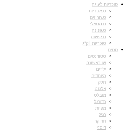
סוכריות לעוגה
ס.אטריות
ס.חרוזים
ס.מטאלי
ס.פנינה
ס.קישוט
סוכריות 1ק"ג
סטים
סטודנטים
שן ראשונה
ילדים
מיוחדים
חלק
אלגנט
מובלט
כדורגל
מפיות
רגיל
חד קרן
דיסני