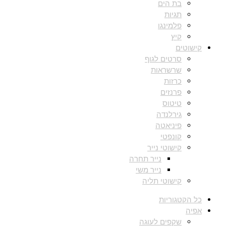
בת הים
תגיות
פלמינגו
קיץ
קישוטים
סרטים לגוף
שרשראות
כרזות
פרנזים
טיטוס
גירלנדה
פיניאטה
קונפטי
קישוטי נייר
נייר תחרה
נייר משי
קישוטי תליה
כל הקטגוריות
אפיה
שקפים לעוגה