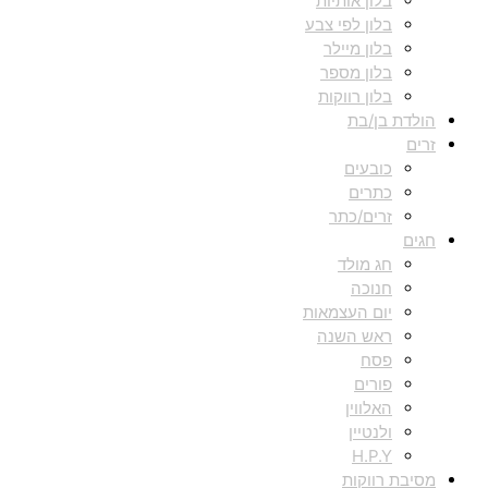
בלון אותיות
בלון לפי צבע
בלון מיילר
בלון מספר
בלון רווקות
הולדת בן/בת
זרים
כובעים
כתרים
זרים/כתר
חגים
חג מולד
חנוכה
יום העצמאות
ראש השנה
פסח
פורים
האלווין
ולנטיין
H.P.Y
מסיבת רווקות