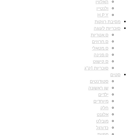
האלווין
ולנטיין
H.P.Y
מסיבת רווקות
סוכריות לעוגה
ס.אטריות
ס.חרוזים
ס.מטאלי
ס.פנינה
ס.קישוט
סוכריות 1ק"ג
סטים
סטודנטים
שן ראשונה
ילדים
מיוחדים
חלק
אלגנט
מובלט
כדורגל
מפיות