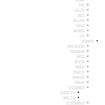
רגיל
חד קרן
דיסני
בת הים
תגיות
פלמינגו
קיץ
קישוטים
סרטים לגוף
שרשראות
כרזות
פרנזים
טיטוס
גירלנדה
פיניאטה
קונפטי
קישוטי נייר
נייר תחרה
נייר משי
קישוטי תליה