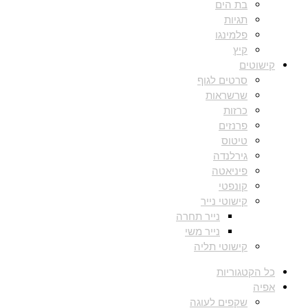
בת הים
תגיות
פלמינגו
קיץ
קישוטים
סרטים לגוף
שרשראות
כרזות
פרנזים
טיטוס
גירלנדה
פיניאטה
קונפטי
קישוטי נייר
נייר תחרה
נייר משי
קישוטי תליה
כל הקטגוריות
אפיה
שקפים לעוגה