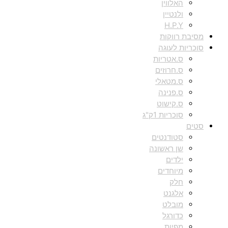
האלווין
ולנטיין
H.P.Y
מסיבת רווקות
סוכריות לעוגה
ס.אטריות
ס.חרוזים
ס.מטאלי
ס.פנינה
ס.קישוט
סוכריות 1ק"ג
סטים
סטודנטים
שן ראשונה
ילדים
מיוחדים
חלק
אלגנט
מובלט
כדורגל
מפיות