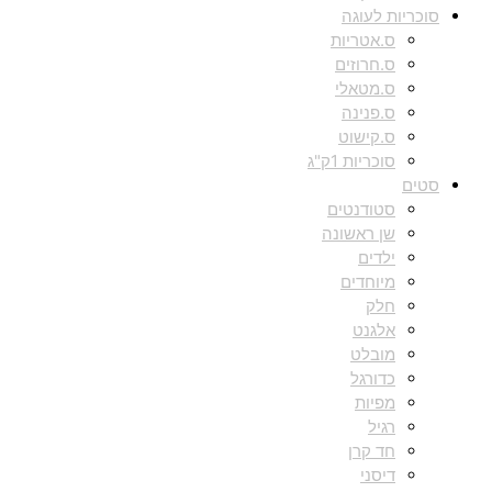
סוכריות לעוגה
ס.אטריות
ס.חרוזים
ס.מטאלי
ס.פנינה
ס.קישוט
סוכריות 1ק"ג
סטים
סטודנטים
שן ראשונה
ילדים
מיוחדים
חלק
אלגנט
מובלט
כדורגל
מפיות
רגיל
חד קרן
דיסני