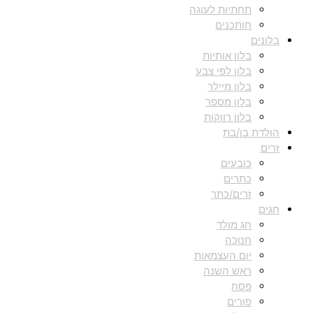
תחתיות לעוגה
חותכנים
בלונים
בלון אותיות
בלון לפי צבע
בלון מיילר
בלון מספר
בלון רווקות
הולדת בן/בת
זרים
כובעים
כתרים
זרים/כתר
חגים
חג מולד
חנוכה
יום העצמאות
ראש השנה
פסח
פורים