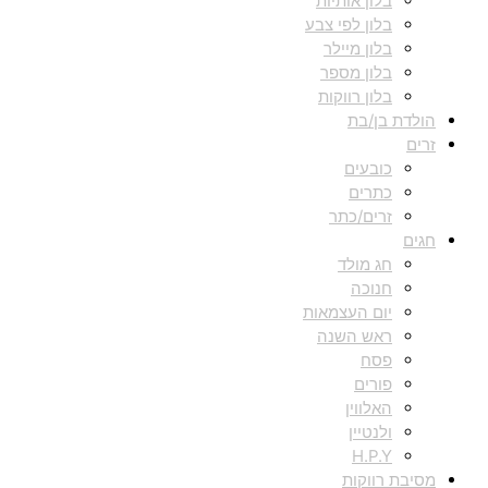
בלון אותיות
בלון לפי צבע
בלון מיילר
בלון מספר
בלון רווקות
הולדת בן/בת
זרים
כובעים
כתרים
זרים/כתר
חגים
חג מולד
חנוכה
יום העצמאות
ראש השנה
פסח
פורים
האלווין
ולנטיין
H.P.Y
מסיבת רווקות