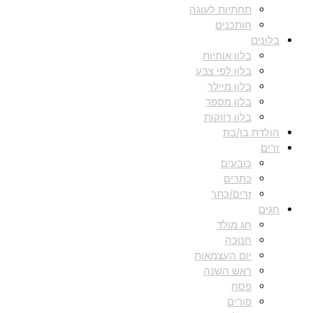
תחתיות לעוגה
חותכנים
בלונים
בלון אותיות
בלון לפי צבע
בלון מיילר
בלון מספר
בלון רווקות
הולדת בן/בת
זרים
כובעים
כתרים
זרים/כתר
חגים
חג מולד
חנוכה
יום העצמאות
ראש השנה
פסח
פורים