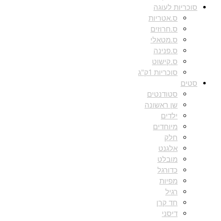
סוכריות לעוגה
ס.אטריות
ס.חרוזים
ס.מטאלי
ס.פנינה
ס.קישוט
סוכריות 1ק"ג
סטים
סטודנטים
שן ראשונה
ילדים
מיוחדים
חלק
אלגנט
מובלט
כדורגל
מפיות
רגיל
חד קרן
דיסני