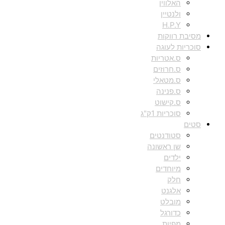
האלווין
ולנטיין
H.P.Y
מסיבת רווקות
סוכריות לעוגה
ס.אטריות
ס.חרוזים
ס.מטאלי
ס.פנינה
ס.קישוט
סוכריות 1ק"ג
סטים
סטודנטים
שן ראשונה
ילדים
מיוחדים
חלק
אלגנט
מובלט
כדורגל
מפיות