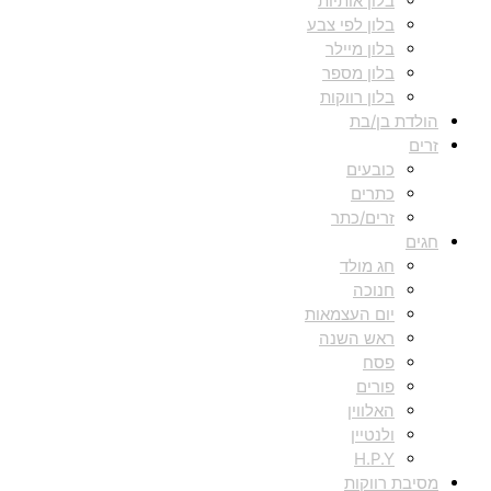
בלון אותיות
בלון לפי צבע
בלון מיילר
בלון מספר
בלון רווקות
הולדת בן/בת
זרים
כובעים
כתרים
זרים/כתר
חגים
חג מולד
חנוכה
יום העצמאות
ראש השנה
פסח
פורים
האלווין
ולנטיין
H.P.Y
מסיבת רווקות