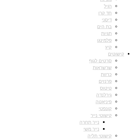
רגיל
חד קרן
דיסני
בת הים
תגיות
פלמינגו
קיץ
קישוטים
סרטים לגוף
שרשראות
כרזות
פרנזים
טיטוס
גירלנדה
פיניאטה
קונפטי
קישוטי נייר
נייר תחרה
נייר משי
קישוטי תליה