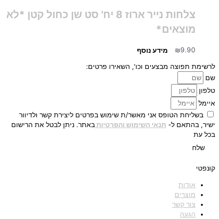
צלחות נייר ארוז 8 יח' סט שן כחול קטן *לא
מוצאים*
9.90
₪
מידע נוסף
לרשימת תפוצה מבצעים וכו', השאירו פרטים:
שם
טלפון
איימל
בשליחת הטופס אני מאשר/ת שימוש בפרטים ליצירת קשר ולדיוור
ישיר, בהתאם ל-
תנאי השימוש והפרטיות
באתר. ניתן לבטל את הרישום
בכל עת
שלח
קונפטי
אודות
מוצרים
צור קשר
הגעה