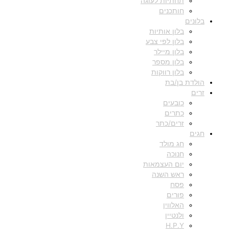
תחתיות לעוגה
חותכנים
בלונים
בלון אותיות
בלון לפי צבע
בלון מיילר
בלון מספר
בלון רווקות
הולדת בן/בת
זרים
כובעים
כתרים
זרים/כתר
חגים
חג מולד
חנוכה
יום העצמאות
ראש השנה
פסח
פורים
האלווין
ולנטיין
H.P.Y