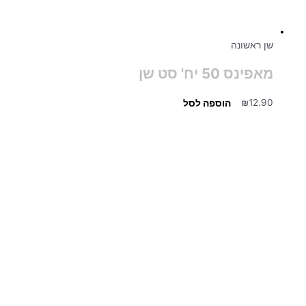
שן ראשונה
מאפינס 50 יח' סט שן
12.90
₪
הוספה לסל