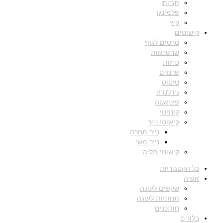
תגיות
פלמינגו
קיץ
קישוטים
סרטים לגוף
שרשראות
כרזות
פרנזים
טיטוס
גירלנדה
פיניאטה
קונפטי
קישוטי נייר
נייר תחרה
נייר משי
קישוטי תליה
כל הקטגוריות
אפיה
שקפים לעוגה
תחתיות לעוגה
חותכנים
בלונים