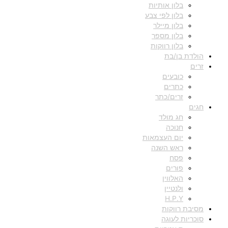
בלון אותיות
בלון לפי צבע
בלון מיילר
בלון מספר
בלון רווקות
הולדת בן/בת
זרים
כובעים
כתרים
זרים/כתר
חגים
חג מולד
חנוכה
יום העצמאות
ראש השנה
פסח
פורים
האלווין
ולנטיין
H.P.Y
מסיבת רווקות
סוכריות לעוגה