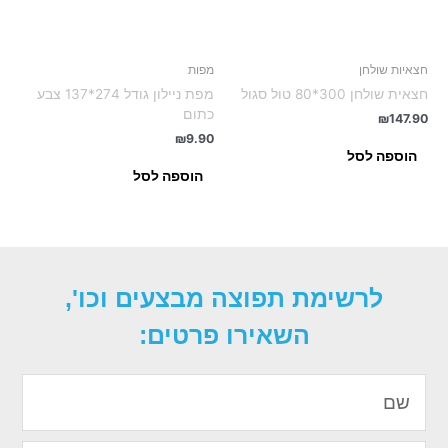
חצאיות שולחן
מפות
חצאית שולחן 300*80 טול סגול
מפת ניילון גודל 274*137 צבע
כתום
₪
147.90
₪
9.90
הוספה לסל
הוספה לסל
לרשימת תפוצה מבצעים וכו',
השאירו פרטים:
שם