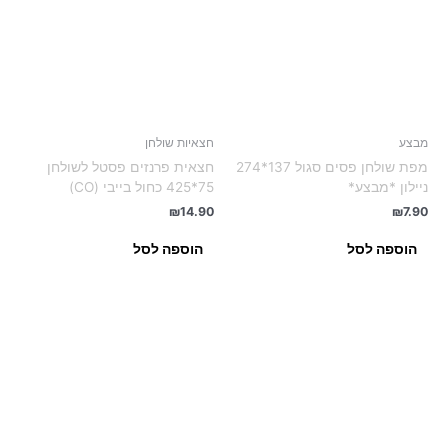
מבצע
חצאיות שולחן
מפת שולחן פסים סגול 137*274
חצאית פרנזים פסטל לשולחן
ניילון *מבצע*
75*425 כחול בייבי (CO)
₪
14.90
₪
7.90
הוספה לסל
הוספה לסל