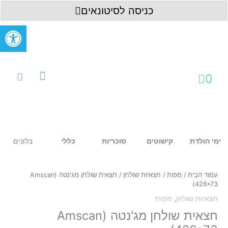
ילוג
לתוכן
כניסה לסיטונאים
תוכן
פתח סרגל
עגלת
0
קניות
עמוד ראשי
כניסה לחשבון
בלונים
ימי הולדת
קישוטים
סוכריות
כללי
כמות
של
חצאית
עמוד הבית
/
מפות
/
חצאיות שולחן
/ חצאית שולחן מג'נטה Amscan)
שולחן
426*73)
מג'נטה
חצאיות שולחן
,
מפות
Amscan)
426*73)
חצאית שולחן מג'נטה Amscan)