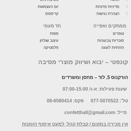
מדיניות פרטיות
יום העצמאות
הצהרת נגישות
קריסמס
ממתקים ואפייה
חד פעמי
טופרים
מפות
סוכריות צבעוניות
עיצוב שולחן
תחתיות לעוגה
פלסטיקה
קונפטי –
יבוא ושיווק מוצרי מסיבה
הורקנוס 5, לוד
– מחסן ומשרדים
שעות פעילות: א-ה 07:00-15:00
טל': 077-5070522
פקס: 08-6580414
מייל:
confetthall@gmail.com
אין מכירה במקום / קבלת קהל, למעט איסוף הזמנות