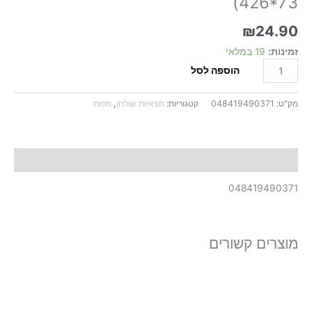
426*73)
₪
24.90
זמינות:
19 במלאי
הוספה לסל
מק"ט:
048419490371
קטגוריות:
חצאיות שולחן
,
מפות
תיאור
048419490371
מוצרים קשורים