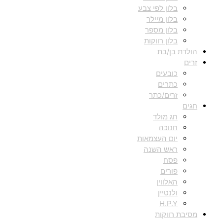
בלון לפי צבע
בלון מיילר
בלון מספר
בלון רווקות
הולדת בן/בת
זרים
כובעים
כתרים
זרים/כתר
חגים
חג מולד
חנוכה
יום העצמאות
ראש השנה
פסח
פורים
האלווין
ולנטיין
H.P.Y
מסיבת רווקות