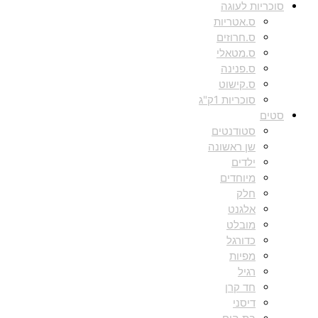
סוכריות לעוגה
ס.אטריות
ס.חרוזים
ס.מטאלי
ס.פנינה
ס.קישוט
סוכריות 1ק"ג
סטים
סטודנטים
שן ראשונה
ילדים
מיוחדים
חלק
אלגנט
מובלט
כדורגל
מפיות
רגיל
חד קרן
דיסני