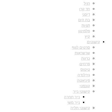
רגיל
חד קרן
דיסני
בת הים
תגיות
פלמינגו
קיץ
קישוטים
סרטים לגוף
שרשראות
כרזות
פרנזים
טיטוס
גירלנדה
פיניאטה
קונפטי
קישוטי נייר
נייר תחרה
נייר משי
קישוטי תליה