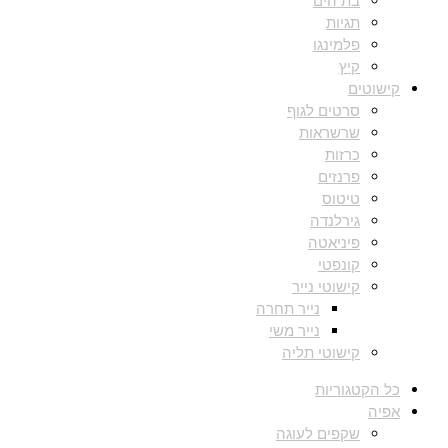
בת הים
תגיות
פלמינגו
קיץ
קישוטים
סרטים לגוף
שרשראות
כרזות
פרנזים
טיטוס
גירלנדה
פיניאטה
קונפטי
קישוטי נייר
נייר תחרה
נייר משי
קישוטי תליה
כל הקטגוריות
אפיה
שקפים לעוגה