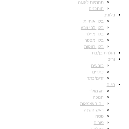
תחתיות לעוגה
חותכנים
בלונים
בלון אותיות
בלון לפי צבע
בלון מיילר
בלון מספר
בלון רווקות
הולדת בן/בת
זרים
כובעים
כתרים
זרים/כתר
חגים
חג מולד
חנוכה
יום העצמאות
ראש השנה
פסח
פורים
האלווין