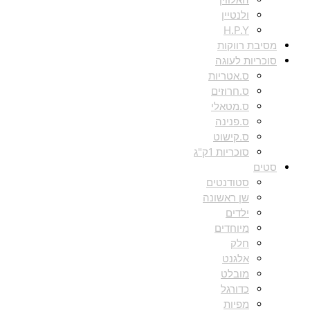
ולנטיין
H.P.Y
מסיבת רווקות
סוכריות לעוגה
ס.אטריות
ס.חרוזים
ס.מטאלי
ס.פנינה
ס.קישוט
סוכריות 1ק"ג
סטים
סטודנטים
שן ראשונה
ילדים
מיוחדים
חלק
אלגנט
מובלט
כדורגל
מפיות