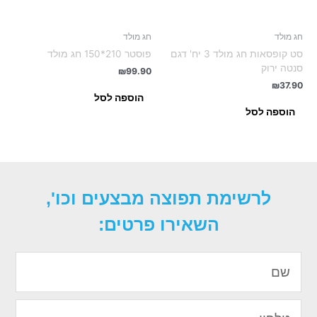
חג מולד
חג מולד
סט קופסאות חג מולד 3 יח' דגם
פוסטר 210*150 חג מולד
סנטה ירוק
₪
99.90
₪
37.90
הוספה לסל
הוספה לסל
לרשימת תפוצה מבצעים וכו',
השאירו פרטים:
שם
טלפון