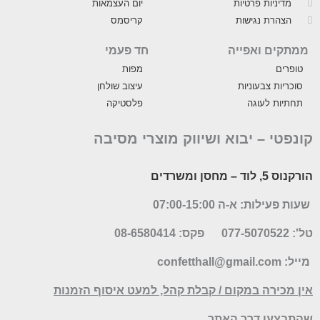
מדיניות פרטיות
יום העצמאות
הצהרת נגישות
קריסמס
ממתקים ואפייה
חד פעמי
טופרים
מפות
סוכריות צבעוניות
עיצוב שולחן
תחתיות לעוגה
פלסטיקה
קונפטי –
יבוא ושיווק מוצרי מסיבה
הורקנוס 5, לוד
– מחסן ומשרדים
שעות פעילות: א-ה 07:00-15:00
טל': 077-5070522
פקס: 08-6580414
מייל:
confetthall@gmail.com
אין מכירה במקום / קבלת קהל, למעט איסוף הזמנות
שהתבצעו דרך האתר