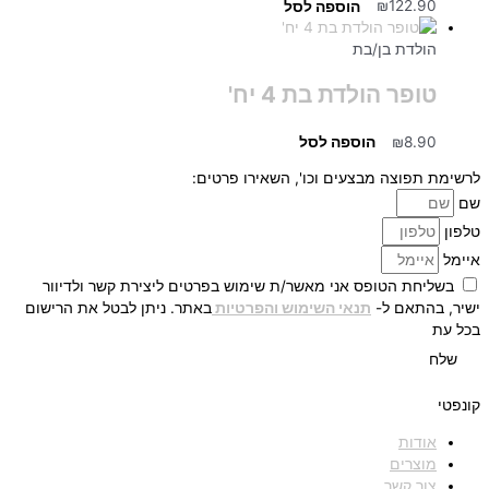
122.90
₪
הוספה לסל
הולדת בן/בת
טופר הולדת בת 4 יח'
8.90
₪
הוספה לסל
לרשימת תפוצה מבצעים וכו', השאירו פרטים:
שם
טלפון
איימל
בשליחת הטופס אני מאשר/ת שימוש בפרטים ליצירת קשר ולדיוור
ישיר, בהתאם ל-
תנאי השימוש והפרטיות
באתר. ניתן לבטל את הרישום
בכל עת
שלח
קונפטי
אודות
מוצרים
צור קשר