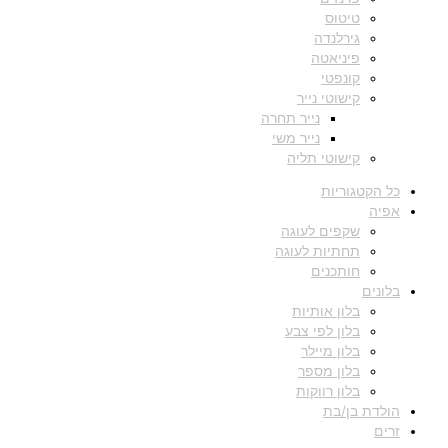
טיטוס
גירלנדה
פיניאטה
קונפטי
קישוטי נייר
נייר תחרה
נייר משי
קישוטי תליה
כל הקטגוריות
אפיה
שקפים לעוגה
תחתיות לעוגה
חותכנים
בלונים
בלון אותיות
בלון לפי צבע
בלון מיילר
בלון מספר
בלון רווקות
הולדת בן/בת
זרים