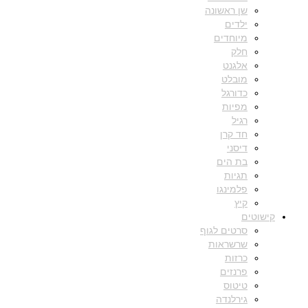
שן ראשונה
ילדים
מיוחדים
חלק
אלגנט
מובלט
כדורגל
מפיות
רגיל
חד קרן
דיסני
בת הים
תגיות
פלמינגו
קיץ
קישוטים
סרטים לגוף
שרשראות
כרזות
פרנזים
טיטוס
גירלנדה