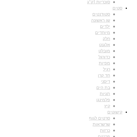
סוכריות 1ק"ג
סטים
סטודנטים
שן ראשונה
ילדים
מיוחדים
חלק
אלגנט
מובלט
כדורגל
מפיות
רגיל
חד קרן
דיסני
בת הים
תגיות
פלמינגו
קיץ
קישוטים
סרטים לגוף
שרשראות
כרזות
פרנזים