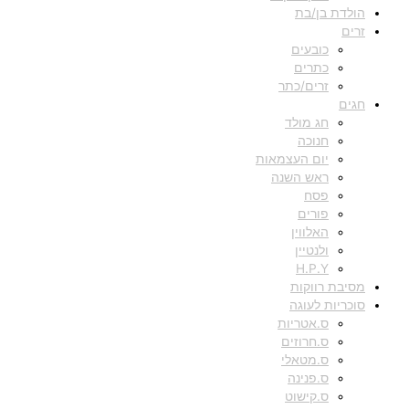
הולדת בן/בת
זרים
כובעים
כתרים
זרים/כתר
חגים
חג מולד
חנוכה
יום העצמאות
ראש השנה
פסח
פורים
האלווין
ולנטיין
H.P.Y
מסיבת רווקות
סוכריות לעוגה
ס.אטריות
ס.חרוזים
ס.מטאלי
ס.פנינה
ס.קישוט