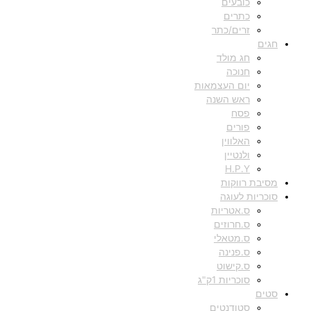
כובעים
כתרים
זרים/כתר
חגים
חג מולד
חנוכה
יום העצמאות
ראש השנה
פסח
פורים
האלווין
ולנטיין
H.P.Y
מסיבת רווקות
סוכריות לעוגה
ס.אטריות
ס.חרוזים
ס.מטאלי
ס.פנינה
ס.קישוט
סוכריות 1ק"ג
סטים
סטודנטים