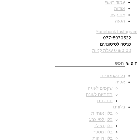
עמוד ראשי
אודות
צור קשר
הגעה
Facebook
Instagram
077-5070522
כניסה לסיטונאים
0.00
₪
0
עגלת קניות
חיפוש
כל הקטגוריות
אפיה
שקפים לעוגה
תחתיות לעוגה
חותכנים
בלונים
בלון אותיות
בלון לפי צבע
בלון מיילר
בלון מספר
בלון רווקות