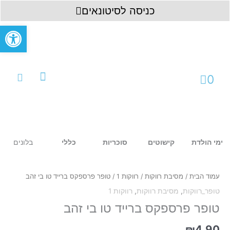
ילוג
לתוכן
כניסה לסיטונאים
תוכן
פתח סרגל
עגלת
0
קניות
עמוד ראשי
כניסה לחשבון
בלונים
ימי הולדת
קישוטים
סוכריות
כללי
כמות
של
טופר
עמוד הבית
/
מסיבת רווקות
/
רווקות 1
/ טופר פרספקס ברייד טו בי זהב
פרספקס
טופר_רווקות
,
מסיבת רווקות
,
רווקות 1
ברייד
טו
טופר פרספקס ברייד טו בי זהב
בי
זהב
₪
4.90