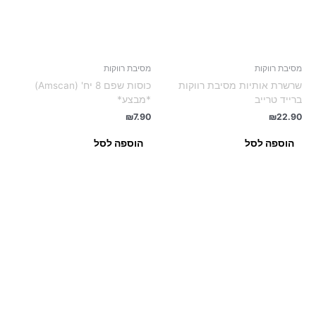
מסיבת רווקות
מסיבת רווקות
שרשרת אותיות מסיבת רווקות
כוסות שפם 8 יח' (Amscan)
ברייד טרייב
*מבצע*
₪
7.90
₪
22.90
הוספה לסל
הוספה לסל