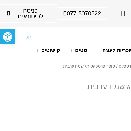
I
כניסה
077-5070522
n
לסיטונאים
s
פתח סרגל
t
חיפוש
a
g
כריות לעוגה
סטים
קישוטים
r
a
רספקס
/ טופר פרספקס חג שמח ערבית
m
ג שמח ערבית