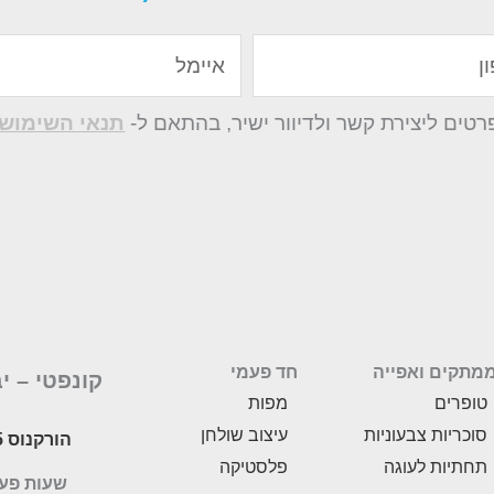
איימל
ים ליצירת קשר ולדיוור ישיר, בהתאם ל-
תנאי השימוש 
מתקים ואפייה
חד פעמי
קונפטי –
י
טופרים
מפות
סוכריות צבעוניות
עיצוב שולחן
הורקנוס 5, לוד
תחתיות לעוגה
פלסטיקה
שעות פעילות: 