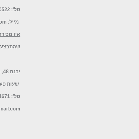
טל': 077-5070522
מייל:
com
אין מכירה
שהתבצעו 
יבנה 48, רמת השרון – חנות היבואן
שעות פעילות: א-ה 19:30
טל': 052-9041671 או 077-6735055
ail.com