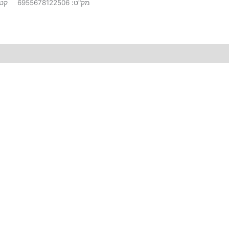
מק"ט:
6955678122506
קטג