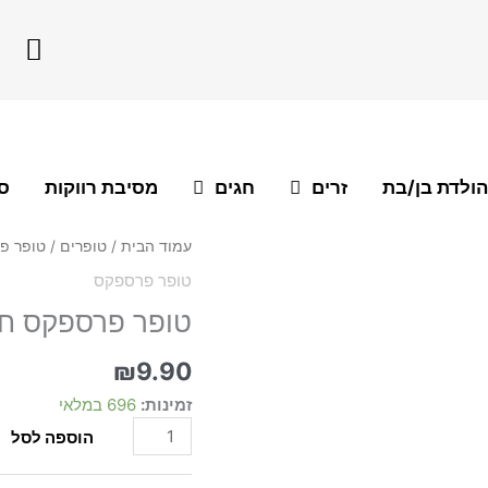
F
a
c
e
b
o
הולדת בן/בת
זרים
חגים
מסיבת רווקות
סו
o
k
כמות
עמוד הבית
/
טופרים
/
טופר פ
של
טופר פרספקס
טופר
טופר פרספקס ח
פרספקס
חג
שמח
₪
9.90
ערבית
זמינות:
696 במלאי
הוספה לסל