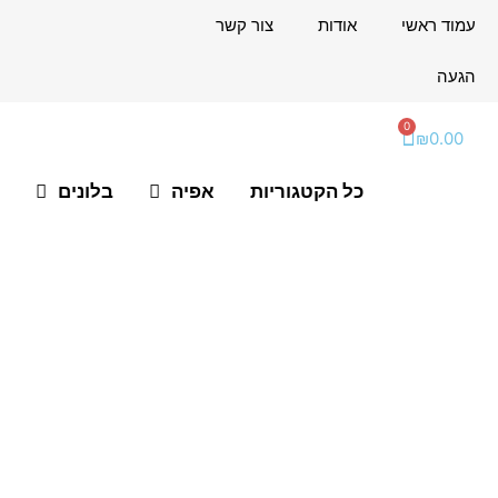
ילוג
לתוכן
עמוד ראשי
אודות
צור קשר
תוכן
הגעה
0
עגלת
₪
0.00
קניות
כל הקטגוריות
אפיה
בלונים