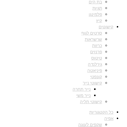
בת הים
תגיות
פלמינגו
קיץ
קישוטים
סרטים לגוף
שרשראות
כרזות
פרנזים
טיטוס
גירלנדה
פיניאטה
קונפטי
קישוטי נייר
נייר תחרה
נייר משי
קישוטי תליה
כל הקטגוריות
אפיה
שקפים לעוגה