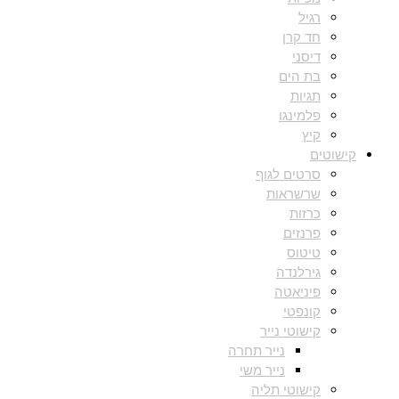
רגיל
חד קרן
דיסני
בת הים
תגיות
פלמינגו
קיץ
קישוטים
סרטים לגוף
שרשראות
כרזות
פרנזים
טיטוס
גירלנדה
פיניאטה
קונפטי
קישוטי נייר
נייר תחרה
נייר משי
קישוטי תליה