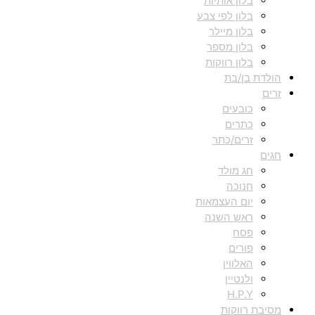
בלון אותיות
בלון לפי צבע
בלון מיילר
בלון מספר
בלון רווקות
הולדת בן/בת
זרים
כובעים
כתרים
זרים/כתר
חגים
חג מולד
חנוכה
יום העצמאות
ראש השנה
פסח
פורים
האלווין
ולנטיין
H.P.Y
מסיבת רווקות