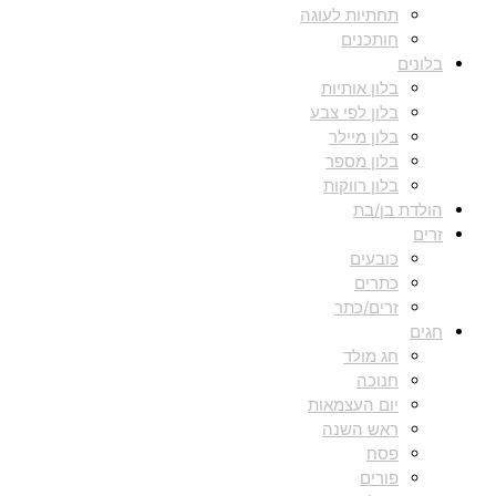
תחתיות לעוגה
חותכנים
בלונים
בלון אותיות
בלון לפי צבע
בלון מיילר
בלון מספר
בלון רווקות
הולדת בן/בת
זרים
כובעים
כתרים
זרים/כתר
חגים
חג מולד
חנוכה
יום העצמאות
ראש השנה
פסח
פורים