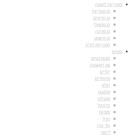
סוכריות לעוגה
ס.אטריות
ס.חרוזים
ס.מטאלי
ס.פנינה
ס.קישוט
סוכריות 1ק"ג
סטים
סטודנטים
שן ראשונה
ילדים
מיוחדים
חלק
אלגנט
מובלט
כדורגל
מפיות
רגיל
חד קרן
דיסני