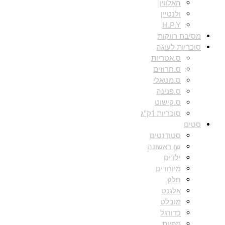
האלווין
ולנטיין
H.P.Y
מסיבת רווקות
סוכריות לעוגה
ס.אטריות
ס.חרוזים
ס.מטאלי
ס.פנינה
ס.קישוט
סוכריות 1ק"ג
סטים
סטודנטים
שן ראשונה
ילדים
מיוחדים
חלק
אלגנט
מובלט
כדורגל
מפיות