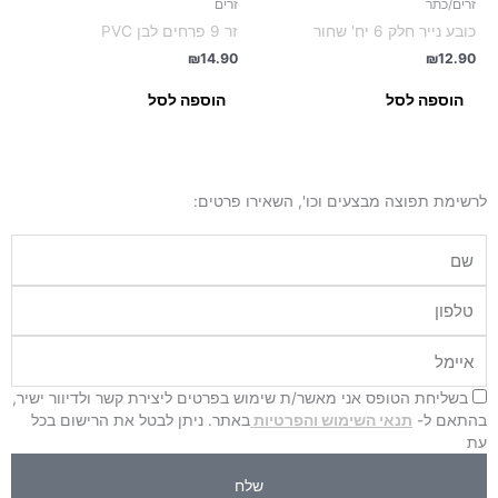
זרים/כתר
זרים
כובע נייר חלק 6 יח' שחור
זר 9 פרחים לבן PVC
₪
14.90
₪
12.90
הוספה לסל
הוספה לסל
לרשימת תפוצה מבצעים וכו', השאירו פרטים:
שם
טלפון
איימל
בשליחת הטופס אני מאשר/ת שימוש בפרטים ליצירת קשר ולדיוור ישיר,
בהתאם ל-
תנאי השימוש והפרטיות
באתר. ניתן לבטל את הרישום בכל
עת
שלח