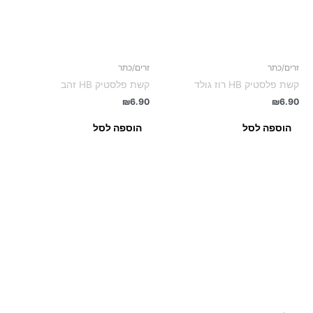
זרים/כתר
זרים/כתר
קשת פלסטיק HB רוז גולד
קשת פלסטיק HB זהב
₪
6.90
₪
6.90
הוספה לסל
הוספה לסל