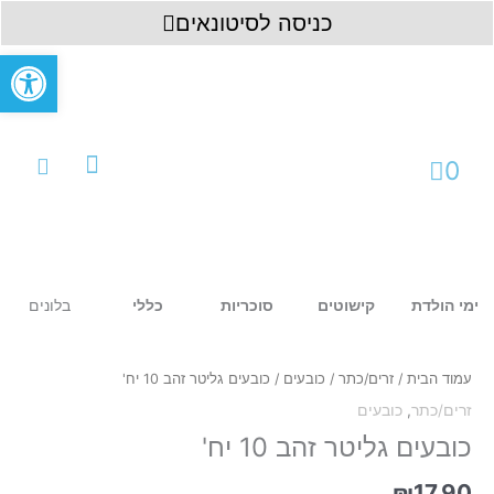
ילוג
לתוכן
כניסה לסיטונאים
תוכן
פתח סרגל
עגלת
0
קניות
עמוד ראשי
כניסה לחשבון
בלונים
ימי הולדת
קישוטים
סוכריות
כללי
כמות
של
כובעים
עמוד הבית
/
זרים/כתר
/
כובעים
/ כובעים גליטר זהב 10 יח'
גליטר
זרים/כתר
,
כובעים
זהב
10
כובעים גליטר זהב 10 יח'
יח'
₪
17.90