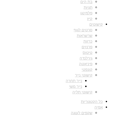
בת הים
תגיות
פלמינגו
קיץ
קישוטים
סרטים לגוף
שרשראות
כרזות
פרנזים
טיטוס
גירלנדה
פיניאטה
קונפטי
קישוטי נייר
נייר תחרה
נייר משי
קישוטי תליה
כל הקטגוריות
אפיה
שקפים לעוגה