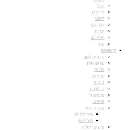
רגיל
חד קרן
דיסני
בת הים
תגיות
פלמינגו
קיץ
קישוטים
סרטים לגוף
שרשראות
כרזות
פרנזים
טיטוס
גירלנדה
פיניאטה
קונפטי
קישוטי נייר
נייר תחרה
נייר משי
קישוטי תליה