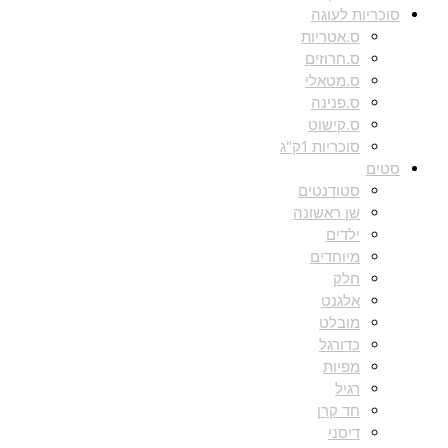
סוכריות לעוגה
ס.אטריות
ס.חרוזים
ס.מטאלי
ס.פנינה
ס.קישוט
סוכריות 1ק"ג
סטים
סטודנטים
שן ראשונה
ילדים
מיוחדים
חלק
אלגנט
מובלט
כדורגל
מפיות
רגיל
חד קרן
דיסני