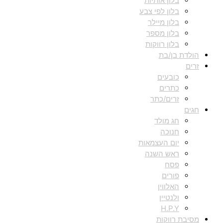
בלון אותיות
בלון לפי צבע
בלון מיילר
בלון מספר
בלון רווקות
הולדת בן/בת
זרים
כובעים
כתרים
זרים/כתר
חגים
חג מולד
חנוכה
יום העצמאות
ראש השנה
פסח
פורים
האלווין
ולנטיין
H.P.Y
מסיבת רווקות