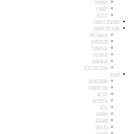
האלווין
ולנטיין
H.P.Y
מסיבת רווקות
סוכריות לעוגה
ס.אטריות
ס.חרוזים
ס.מטאלי
ס.פנינה
ס.קישוט
סוכריות 1ק"ג
סטים
סטודנטים
שן ראשונה
ילדים
מיוחדים
חלק
אלגנט
מובלט
כדורגל
מפיות