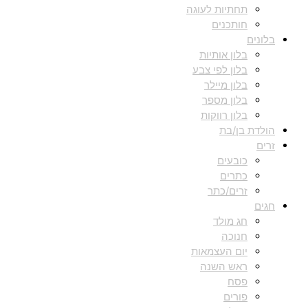
תחתיות לעוגה
חותכנים
בלונים
בלון אותיות
בלון לפי צבע
בלון מיילר
בלון מספר
בלון רווקות
הולדת בן/בת
זרים
כובעים
כתרים
זרים/כתר
חגים
חג מולד
חנוכה
יום העצמאות
ראש השנה
פסח
פורים