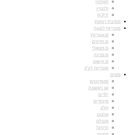
האלווין
ולנטיין
H.P.Y
מסיבת רווקות
סוכריות לעוגה
ס.אטריות
ס.חרוזים
ס.מטאלי
ס.פנינה
ס.קישוט
סוכריות 1ק"ג
סטים
סטודנטים
שן ראשונה
ילדים
מיוחדים
חלק
אלגנט
מובלט
כדורגל
מפיות