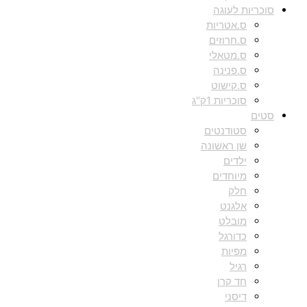
סוכריות לעוגה
ס.אטריות
ס.חרוזים
ס.מטאלי
ס.פנינה
ס.קישוט
סוכריות 1ק"ג
סטים
סטודנטים
שן ראשונה
ילדים
מיוחדים
חלק
אלגנט
מובלט
כדורגל
מפיות
רגיל
חד קרן
דיסני