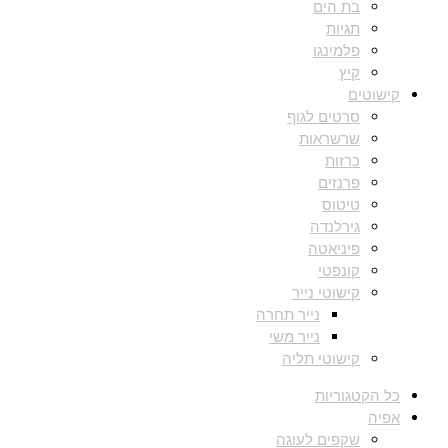
בת הים
תגיות
פלמינגו
קיץ
קישוטים
סרטים לגוף
שרשראות
כרזות
פרנזים
טיטוס
גירלנדה
פיניאטה
קונפטי
קישוטי נייר
נייר תחרה
נייר משי
קישוטי תליה
כל הקטגוריות
אפיה
שקפים לעוגה