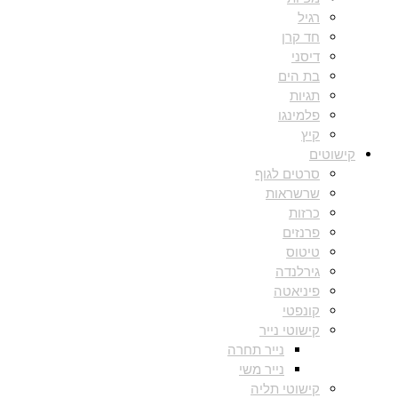
רגיל
חד קרן
דיסני
בת הים
תגיות
פלמינגו
קיץ
קישוטים
סרטים לגוף
שרשראות
כרזות
פרנזים
טיטוס
גירלנדה
פיניאטה
קונפטי
קישוטי נייר
נייר תחרה
נייר משי
קישוטי תליה