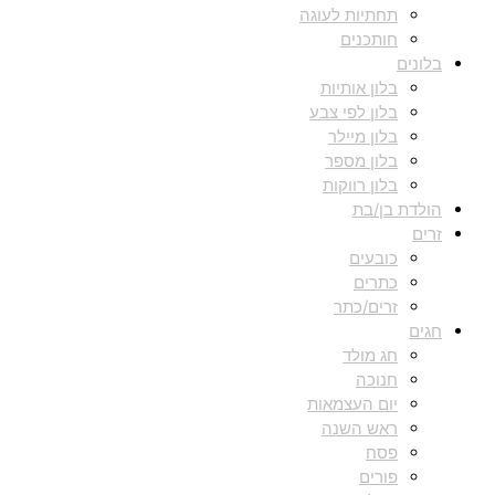
תחתיות לעוגה
חותכנים
בלונים
בלון אותיות
בלון לפי צבע
בלון מיילר
בלון מספר
בלון רווקות
הולדת בן/בת
זרים
כובעים
כתרים
זרים/כתר
חגים
חג מולד
חנוכה
יום העצמאות
ראש השנה
פסח
פורים