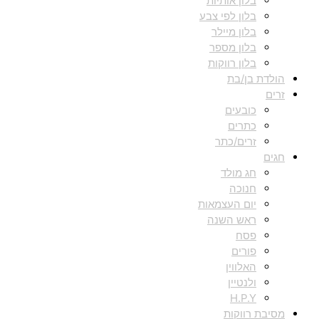
בלון אותיות
בלון לפי צבע
בלון מיילר
בלון מספר
בלון רווקות
הולדת בן/בת
זרים
כובעים
כתרים
זרים/כתר
חגים
חג מולד
חנוכה
יום העצמאות
ראש השנה
פסח
פורים
האלווין
ולנטיין
H.P.Y
מסיבת רווקות