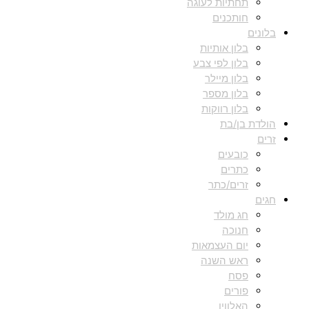
תחתיות לעוגה
חותכנים
בלונים
בלון אותיות
בלון לפי צבע
בלון מיילר
בלון מספר
בלון רווקות
הולדת בן/בת
זרים
כובעים
כתרים
זרים/כתר
חגים
חג מולד
חנוכה
יום העצמאות
ראש השנה
פסח
פורים
האלווין