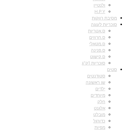
ולנטיין
H.P.Y
מסיבת רווקות
סוכריות לעוגה
ס.אטריות
ס.חרוזים
ס.מטאלי
ס.פנינה
ס.קישוט
סוכריות 1ק"ג
סטים
סטודנטים
שן ראשונה
ילדים
מיוחדים
חלק
אלגנט
מובלט
כדורגל
מפיות