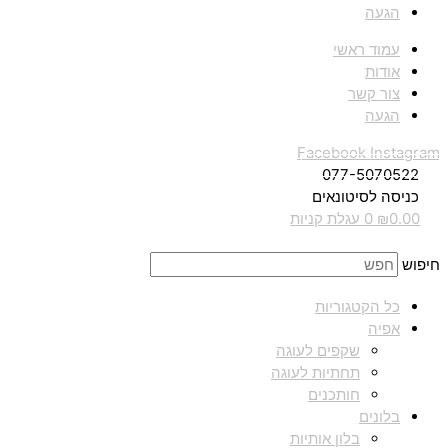
הגעה
עמוד ראשי
אודות
צור קשר
הגעה
Facebook
Instagram
077-5070522
כניסה לסיטונאים
0.00
₪
0
עגלת קניות
חיפוש
כל הקטגוריות
אפיה
שקפים לעוגה
תחתיות לעוגה
חותכנים
בלונים
בלון אותיות