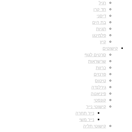
רגיל
חד קרן
דיסני
בת הים
תגיות
פלמינגו
קיץ
קישוטים
סרטים לגוף
שרשראות
כרזות
פרנזים
טיטוס
גירלנדה
פיניאטה
קונפטי
קישוטי נייר
נייר תחרה
נייר משי
קישוטי תליה