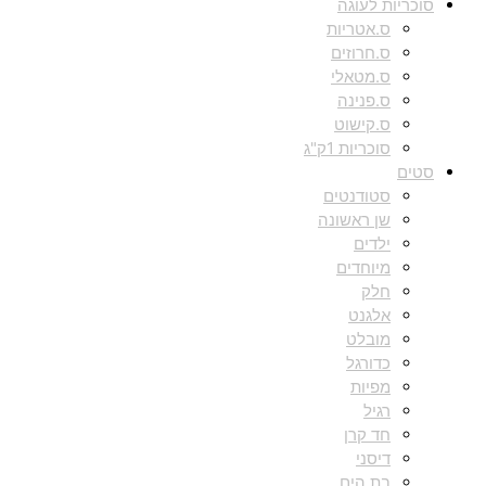
סוכריות לעוגה
ס.אטריות
ס.חרוזים
ס.מטאלי
ס.פנינה
ס.קישוט
סוכריות 1ק"ג
סטים
סטודנטים
שן ראשונה
ילדים
מיוחדים
חלק
אלגנט
מובלט
כדורגל
מפיות
רגיל
חד קרן
דיסני
בת הים