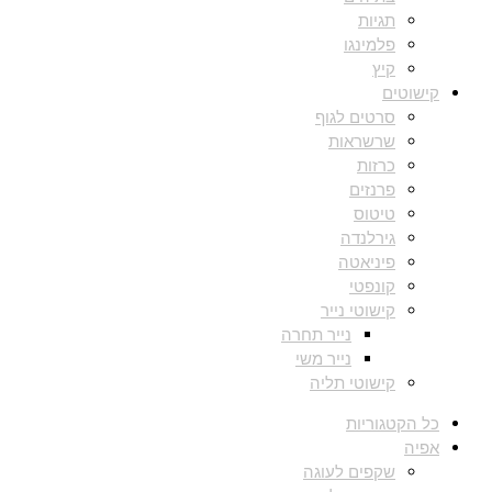
תגיות
פלמינגו
קיץ
קישוטים
סרטים לגוף
שרשראות
כרזות
פרנזים
טיטוס
גירלנדה
פיניאטה
קונפטי
קישוטי נייר
נייר תחרה
נייר משי
קישוטי תליה
כל הקטגוריות
אפיה
שקפים לעוגה