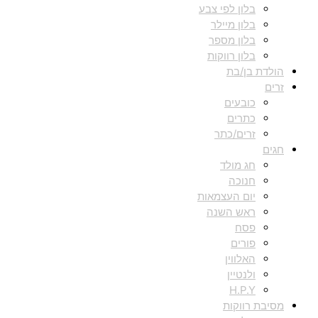
בלון לפי צבע
בלון מיילר
בלון מספר
בלון רווקות
הולדת בן/בת
זרים
כובעים
כתרים
זרים/כתר
חגים
חג מולד
חנוכה
יום העצמאות
ראש השנה
פסח
פורים
האלווין
ולנטיין
H.P.Y
מסיבת רווקות