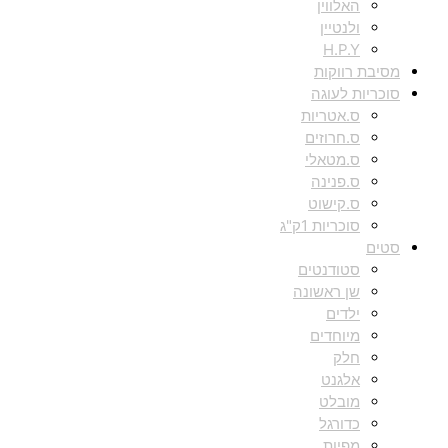
האלווין
ולנטיין
H.P.Y
מסיבת רווקות
סוכריות לעוגה
ס.אטריות
ס.חרוזים
ס.מטאלי
ס.פנינה
ס.קישוט
סוכריות 1ק"ג
סטים
סטודנטים
שן ראשונה
ילדים
מיוחדים
חלק
אלגנט
מובלט
כדורגל
מפיות