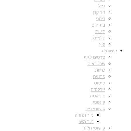
רגיל
חד קרן
דיסני
בת הים
תגיות
פלמינגו
קיץ
קישוטים
סרטים לגוף
שרשראות
כרזות
פרנזים
טיטוס
גירלנדה
פיניאטה
קונפטי
קישוטי נייר
נייר תחרה
נייר משי
קישוטי תליה