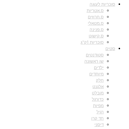
סוכריות לעוגה
ס.אטריות
ס.חרוזים
ס.מטאלי
ס.פנינה
ס.קישוט
סוכריות 1ק"ג
סטים
סטודנטים
שן ראשונה
ילדים
מיוחדים
חלק
אלגנט
מובלט
כדורגל
מפיות
רגיל
חד קרן
דיסני