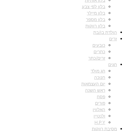
בלון אותיות
בלון לפי צבע
בלון מיילר
בלון מספר
בלון רווקות
הולדת בן/בת
זרים
כובעים
כתרים
זרים/כתר
חגים
חג מולד
חנוכה
יום העצמאות
ראש השנה
פסח
פורים
האלווין
ולנטיין
H.P.Y
מסיבת רווקות