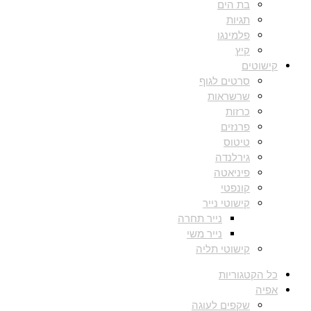
בת הים
תגיות
פלמינגו
קיץ
קישוטים
סרטים לגוף
שרשראות
כרזות
פרנזים
טיטוס
גירלנדה
פיניאטה
קונפטי
קישוטי נייר
נייר תחרה
נייר משי
קישוטי תליה
כל הקטגוריות
אפיה
שקפים לעוגה