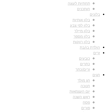
תחתיות לעוגה
חותכנים
בלונים
בלון אותיות
בלון לפי צבע
בלון מיילר
בלון מספר
בלון רווקות
הולדת בן/בת
זרים
כובעים
כתרים
זרים/כתר
חגים
חג מולד
חנוכה
יום העצמאות
ראש השנה
פסח
פורים