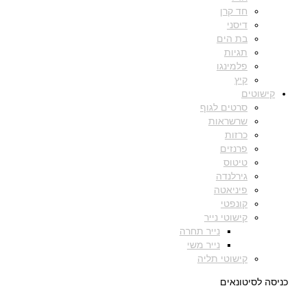
חד קרן
דיסני
בת הים
תגיות
פלמינגו
קיץ
קישוטים
סרטים לגוף
שרשראות
כרזות
פרנזים
טיטוס
גירלנדה
פיניאטה
קונפטי
קישוטי נייר
נייר תחרה
נייר משי
קישוטי תליה
כניסה לסיטונאים