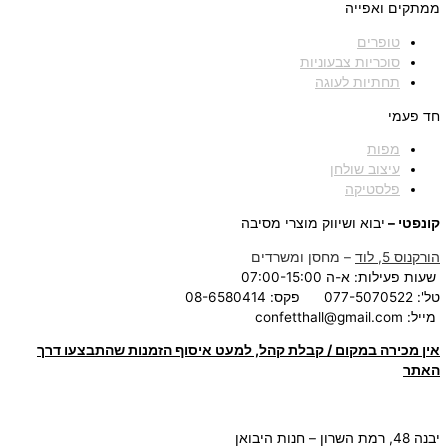
ממתקים ואפייה
טופרים
סוכריות צבעוניות
תחתיות לעוגה
חד פעמי
מפות
עיצוב שולחן
פלסטיקה
קונפטי –
יבוא ושיווק מוצרי מסיבה
הורקנוס 5, לוד
– מחסן ומשרדים
שעות פעילות: א-ה 07:00-15:00
טל': 077-5070522
פקס: 08-6580414
מייל:
confetthall@gmail.com
אין מכירה במקום / קבלת קהל, למעט איסוף הזמנות שהתבצעו דרך
האתר
יבנה 48, רמת השרון – חנות היבואן