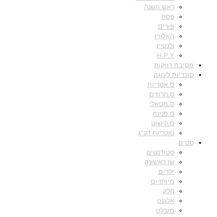
ראש השנה
פסח
פורים
האלווין
ולנטיין
H.P.Y
מסיבת רווקות
סוכריות לעוגה
ס.אטריות
ס.חרוזים
ס.מטאלי
ס.פנינה
ס.קישוט
סוכריות 1ק"ג
סטים
סטודנטים
שן ראשונה
ילדים
מיוחדים
חלק
אלגנט
מובלט