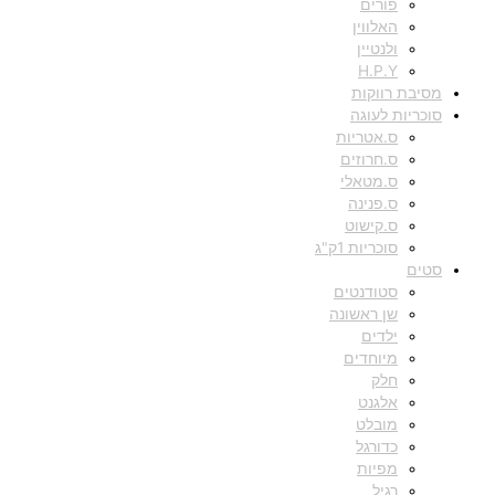
פורים
האלווין
ולנטיין
H.P.Y
מסיבת רווקות
סוכריות לעוגה
ס.אטריות
ס.חרוזים
ס.מטאלי
ס.פנינה
ס.קישוט
סוכריות 1ק"ג
סטים
סטודנטים
שן ראשונה
ילדים
מיוחדים
חלק
אלגנט
מובלט
כדורגל
מפיות
רגיל