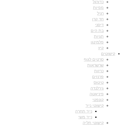
כדורגל
מפיות
רגיל
חד קרן
דיסני
בת הים
תגיות
פלמינגו
קיץ
קישוטים
סרטים לגוף
שרשראות
כרזות
פרנזים
טיטוס
גירלנדה
פיניאטה
קונפטי
קישוטי נייר
נייר תחרה
נייר משי
קישוטי תליה