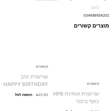
תיאור
034689554202
מוצרים קשורים
קישוטים
שרשרת זהב
HAPPY BIRTHDAY
קישוטים
שרשרת אותיות HPB
22.90
₪
הוספה לסל
כסף בינוני