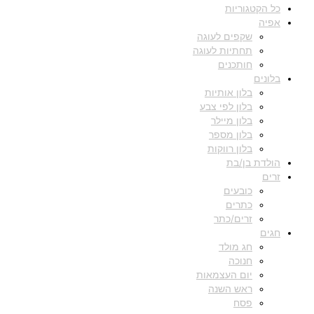
כל הקטגוריות
אפיה
שקפים לעוגה
תחתיות לעוגה
חותכנים
בלונים
בלון אותיות
בלון לפי צבע
בלון מיילר
בלון מספר
בלון רווקות
הולדת בן/בת
זרים
כובעים
כתרים
זרים/כתר
חגים
חג מולד
חנוכה
יום העצמאות
ראש השנה
פסח