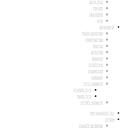
בת הים
תגיות
פלמינגו
קיץ
קישוטים
סרטים לגוף
שרשראות
כרזות
פרנזים
טיטוס
גירלנדה
פיניאטה
קונפטי
קישוטי נייר
נייר תחרה
נייר משי
קישוטי תליה
כל הקטגוריות
אפיה
שקפים לעוגה