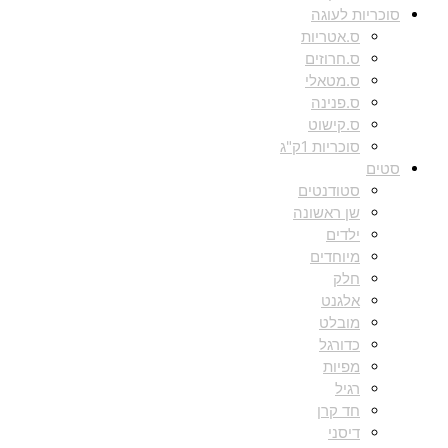
סוכריות לעוגה
ס.אטריות
ס.חרוזים
ס.מטאלי
ס.פנינה
ס.קישוט
סוכריות 1ק"ג
סטים
סטודנטים
שן ראשונה
ילדים
מיוחדים
חלק
אלגנט
מובלט
כדורגל
מפיות
רגיל
חד קרן
דיסני