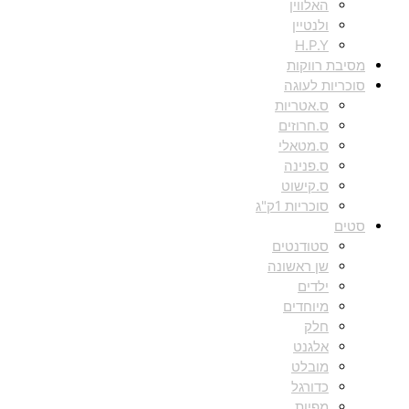
האלווין
ולנטיין
H.P.Y
מסיבת רווקות
סוכריות לעוגה
ס.אטריות
ס.חרוזים
ס.מטאלי
ס.פנינה
ס.קישוט
סוכריות 1ק"ג
סטים
סטודנטים
שן ראשונה
ילדים
מיוחדים
חלק
אלגנט
מובלט
כדורגל
מפיות