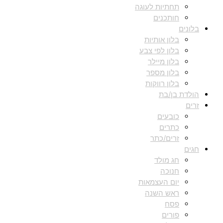
תחתיות לעוגה
חותכנים
בלונים
בלון אותיות
בלון לפי צבע
בלון מיילר
בלון מספר
בלון רווקות
הולדת בן/בת
זרים
כובעים
כתרים
זרים/כתר
חגים
חג מולד
חנוכה
יום העצמאות
ראש השנה
פסח
פורים