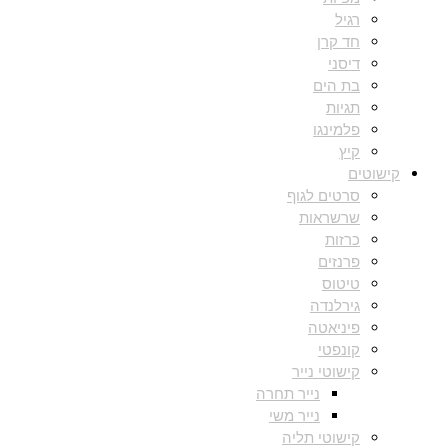
רגיל
חד קרן
דיסני
בת הים
תגיות
פלמינגו
קיץ
קישוטים
סרטים לגוף
שרשראות
כרזות
פרנזים
טיטוס
גירלנדה
פיניאטה
קונפטי
קישוטי נייר
נייר תחרה
נייר משי
קישוטי תליה