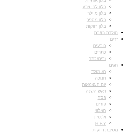
בלון אותיות
בלון לפי צבע
בלון מיילר
בלון מספר
בלון רווקות
הולדת בן/בת
זרים
כובעים
כתרים
זרים/כתר
חגים
חג מולד
חנוכה
יום העצמאות
ראש השנה
פסח
פורים
האלווין
ולנטיין
H.P.Y
מסיבת רווקות