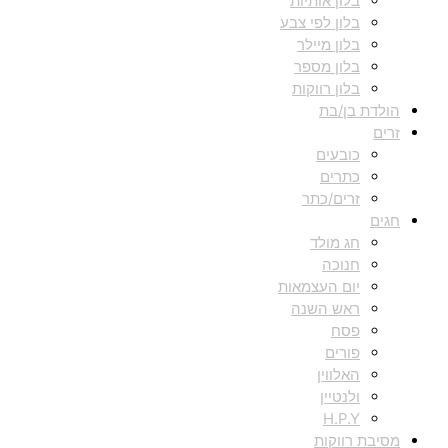
בלון אותיות
בלון לפי צבע
בלון מיילר
בלון מספר
בלון רווקות
הולדת בן/בת
זרים
כובעים
כתרים
זרים/כתר
חגים
חג מולד
חנוכה
יום העצמאות
ראש השנה
פסח
פורים
האלווין
ולנטיין
H.P.Y
מסיבת רווקות