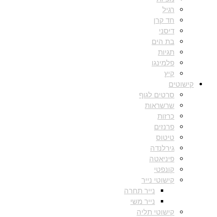
רגיל
חד קרן
דיסני
בת הים
תגיות
פלמינגו
קיץ
קישוטים
סרטים לגוף
שרשראות
כרזות
פרנזים
טיטוס
גירלנדה
פיניאטה
קונפטי
קישוטי נייר
נייר תחרה
נייר משי
קישוטי תליה