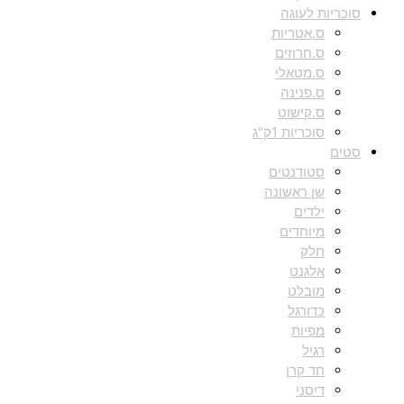
סוכריות לעוגה
ס.אטריות
ס.חרוזים
ס.מטאלי
ס.פנינה
ס.קישוט
סוכריות 1ק"ג
סטים
סטודנטים
שן ראשונה
ילדים
מיוחדים
חלק
אלגנט
מובלט
כדורגל
מפיות
רגיל
חד קרן
דיסני