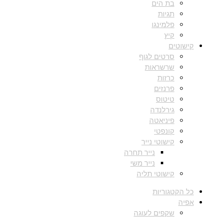
בת הים
תגיות
פלמינגו
קיץ
קישוטים
סרטים לגוף
שרשראות
כרזות
פרנזים
טיטוס
גירלנדה
פיניאטה
קונפטי
קישוטי נייר
נייר תחרה
נייר משי
קישוטי תליה
כל הקטגוריות
אפיה
שקפים לעוגה