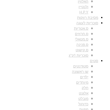
האלווין
ולנטיין
H.P.Y
מסיבת רווקות
סוכריות לעוגה
ס.אטריות
ס.חרוזים
ס.מטאלי
ס.פנינה
ס.קישוט
סוכריות 1ק"ג
סטים
סטודנטים
שן ראשונה
ילדים
מיוחדים
חלק
אלגנט
מובלט
כדורגל
מפיות