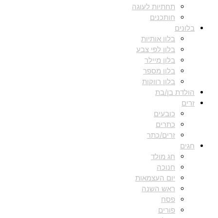
תחתיות לעוגה
חותכנים
בלונים
בלון אותיות
בלון לפי צבע
בלון מיילר
בלון מספר
בלון רווקות
הולדת בן/בת
זרים
כובעים
כתרים
זרים/כתר
חגים
חג מולד
חנוכה
יום העצמאות
ראש השנה
פסח
פורים