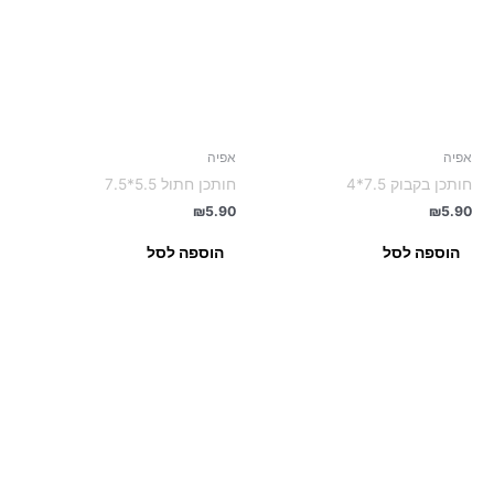
אפיה
אפיה
חותכן בקבוק 7.5*4
חותכן חתול 5.5*7.5
₪
5.90
₪
5.90
הוספה לסל
הוספה לסל