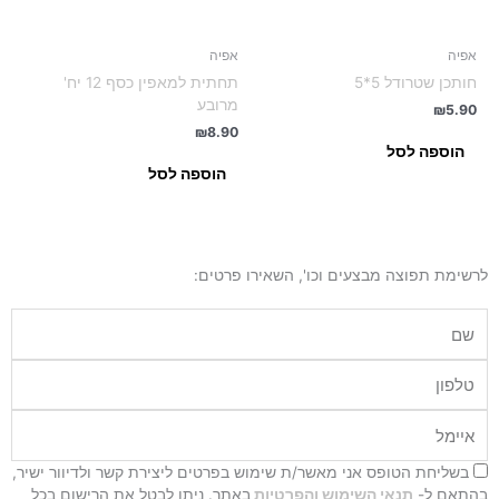
אפיה
אפיה
חותכן שטרודל 5*5
תחתית למאפין כסף 12 יח'
מרובע
₪
5.90
₪
8.90
הוספה לסל
הוספה לסל
לרשימת תפוצה מבצעים וכו', השאירו פרטים:
שם
טלפון
איימל
בשליחת הטופס אני מאשר/ת שימוש בפרטים ליצירת קשר ולדיוור ישיר,
בהתאם ל-
תנאי השימוש והפרטיות
באתר. ניתן לבטל את הרישום בכל