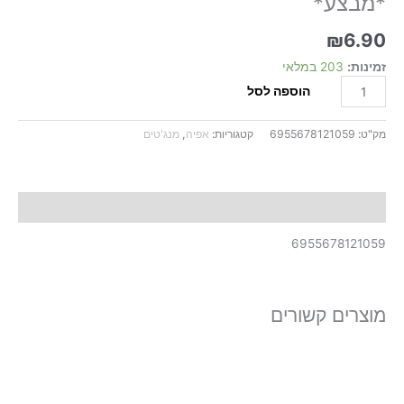
*מבצע*
8*3*4.5
*מבצע*
₪
6.90
זמינות:
203 במלאי
הוספה לסל
מק"ט:
6955678121059
קטגוריות:
אפיה
,
מנג'טים
תיאור
6955678121059
מוצרים קשורים