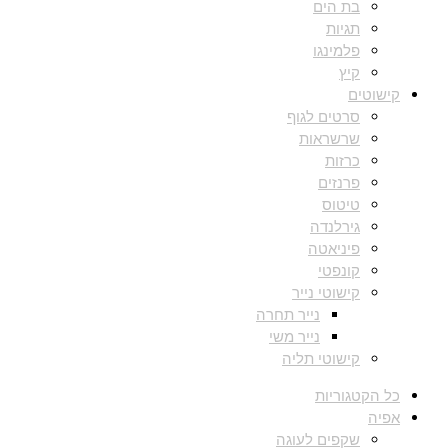
בת הים
תגיות
פלמינגו
קיץ
קישוטים
סרטים לגוף
שרשראות
כרזות
פרנזים
טיטוס
גירלנדה
פיניאטה
קונפטי
קישוטי נייר
נייר תחרה
נייר משי
קישוטי תליה
כל הקטגוריות
אפיה
שקפים לעוגה