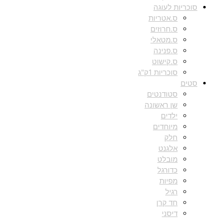
סוכריות לעוגה
ס.אטריות
ס.חרוזים
ס.מטאלי
ס.פנינה
ס.קישוט
סוכריות 1ק"ג
סטים
סטודנטים
שן ראשונה
ילדים
מיוחדים
חלק
אלגנט
מובלט
כדורגל
מפיות
רגיל
חד קרן
דיסני