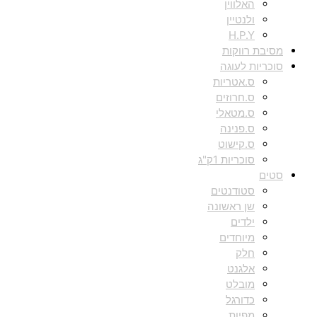
האלווין
ולנטיין
H.P.Y
מסיבת רווקות
סוכריות לעוגה
ס.אטריות
ס.חרוזים
ס.מטאלי
ס.פנינה
ס.קישוט
סוכריות 1ק"ג
סטים
סטודנטים
שן ראשונה
ילדים
מיוחדים
חלק
אלגנט
מובלט
כדורגל
מפיות