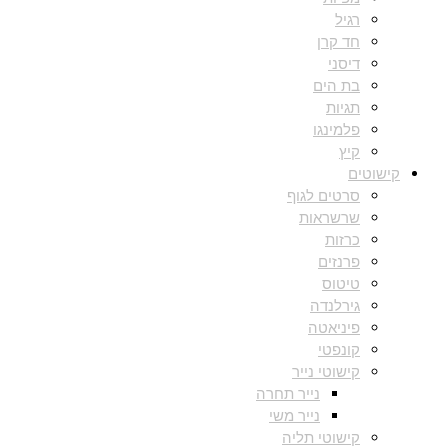
רגיל
חד קרן
דיסני
בת הים
תגיות
פלמינגו
קיץ
קישוטים
סרטים לגוף
שרשראות
כרזות
פרנזים
טיטוס
גירלנדה
פיניאטה
קונפטי
קישוטי נייר
נייר תחרה
נייר משי
קישוטי תליה