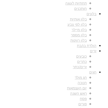
תחתיות לעוגה
חותכנים
בלונים
בלון אותיות
בלון לפי צבע
בלון מיילר
בלון מספר
בלון רווקות
הולדת בן/בת
זרים
כובעים
כתרים
זרים/כתר
חגים
חג מולד
חנוכה
יום העצמאות
ראש השנה
פסח
פורים