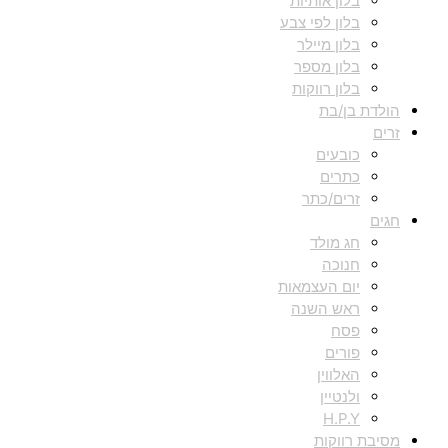
בלון אותיות
בלון לפי צבע
בלון מיילר
בלון מספר
בלון רווקות
הולדת בן/בת
זרים
כובעים
כתרים
זרים/כתר
חגים
חג מולד
חנוכה
יום העצמאות
ראש השנה
פסח
פורים
האלווין
ולנטיין
H.P.Y
מסיבת רווקות