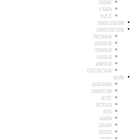
האלווין
ולנטיין
H.P.Y
מסיבת רווקות
סוכריות לעוגה
ס.אטריות
ס.חרוזים
ס.מטאלי
ס.פנינה
ס.קישוט
סוכריות 1ק"ג
סטים
סטודנטים
שן ראשונה
ילדים
מיוחדים
חלק
אלגנט
מובלט
כדורגל
מפיות