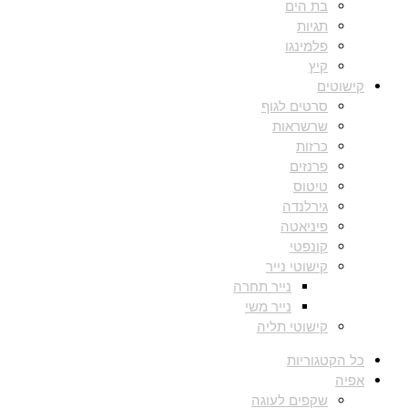
בת הים
תגיות
פלמינגו
קיץ
קישוטים
סרטים לגוף
שרשראות
כרזות
פרנזים
טיטוס
גירלנדה
פיניאטה
קונפטי
קישוטי נייר
נייר תחרה
נייר משי
קישוטי תליה
כל הקטגוריות
אפיה
שקפים לעוגה