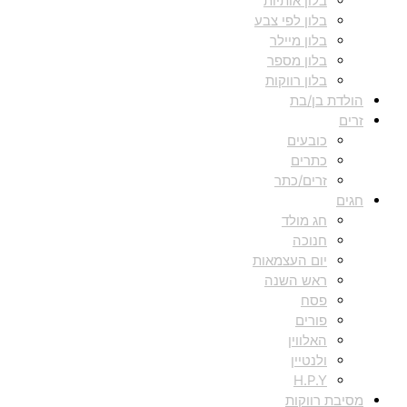
בלון אותיות
בלון לפי צבע
בלון מיילר
בלון מספר
בלון רווקות
הולדת בן/בת
זרים
כובעים
כתרים
זרים/כתר
חגים
חג מולד
חנוכה
יום העצמאות
ראש השנה
פסח
פורים
האלווין
ולנטיין
H.P.Y
מסיבת רווקות