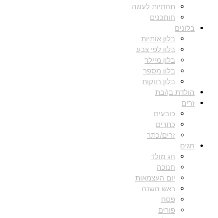
תחתיות לעוגה
חותכנים
בלונים
בלון אותיות
בלון לפי צבע
בלון מיילר
בלון מספר
בלון רווקות
הולדת בן/בת
זרים
כובעים
כתרים
זרים/כתר
חגים
חג מולד
חנוכה
יום העצמאות
ראש השנה
פסח
פורים