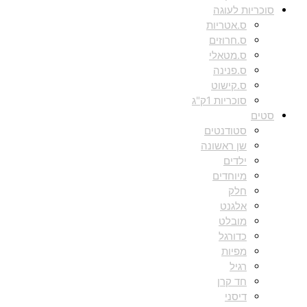
סוכריות לעוגה
ס.אטריות
ס.חרוזים
ס.מטאלי
ס.פנינה
ס.קישוט
סוכריות 1ק"ג
סטים
סטודנטים
שן ראשונה
ילדים
מיוחדים
חלק
אלגנט
מובלט
כדורגל
מפיות
רגיל
חד קרן
דיסני