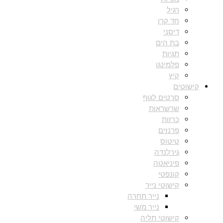
רגיל
חד קרן
דיסני
בת הים
תגיות
פלמינגו
קיץ
קישוטים
סרטים לגוף
שרשראות
כרזות
פרנזים
טיטוס
גירלנדה
פיניאטה
קונפטי
קישוטי נייר
נייר תחרה
נייר משי
קישוטי תליה