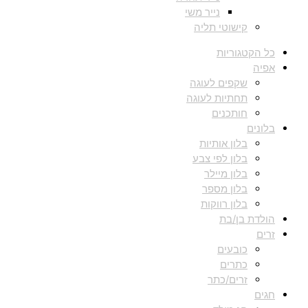
נייר משי
קישוטי תליה
כל הקטגוריות
אפיה
שקפים לעוגה
תחתיות לעוגה
חותכנים
בלונים
בלון אותיות
בלון לפי צבע
בלון מיילר
בלון מספר
בלון רווקות
הולדת בן/בת
זרים
כובעים
כתרים
זרים/כתר
חגים