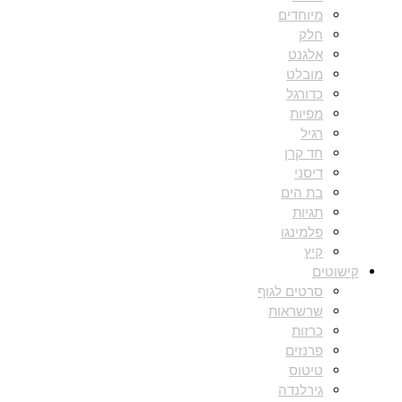
מיוחדים
חלק
אלגנט
מובלט
כדורגל
מפיות
רגיל
חד קרן
דיסני
בת הים
תגיות
פלמינגו
קיץ
קישוטים
סרטים לגוף
שרשראות
כרזות
פרנזים
טיטוס
גירלנדה