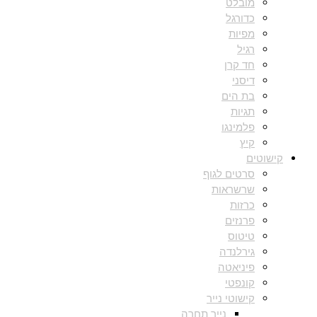
מובלט
כדורגל
מפיות
רגיל
חד קרן
דיסני
בת הים
תגיות
פלמינגו
קיץ
קישוטים
סרטים לגוף
שרשראות
כרזות
פרנזים
טיטוס
גירלנדה
פיניאטה
קונפטי
קישוטי נייר
נייר תחרה