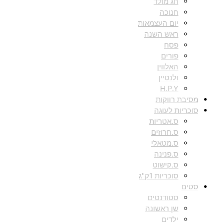
חג מולד
חנוכה
יום העצמאות
ראש השנה
פסח
פורים
האלווין
ולנטיין
H.P.Y
מסיבת רווקות
סוכריות לעוגה
ס.אטריות
ס.חרוזים
ס.מטאלי
ס.פנינה
ס.קישוט
סוכריות 1ק"ג
סטים
סטודנטים
שן ראשונה
ילדים