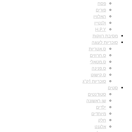
פסח
פורים
האלווין
ולנטיין
H.P.Y
מסיבת רווקות
סוכריות לעוגה
ס.אטריות
ס.חרוזים
ס.מטאלי
ס.פנינה
ס.קישוט
סוכריות 1ק"ג
סטים
סטודנטים
שן ראשונה
ילדים
מיוחדים
חלק
אלגנט