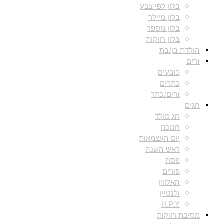
בלון לפי צבע
בלון מיילר
בלון מספר
בלון רווקות
הולדת בן/בת
זרים
כובעים
כתרים
זרים/כתר
חגים
חג מולד
חנוכה
יום העצמאות
ראש השנה
פסח
פורים
האלווין
ולנטיין
H.P.Y
מסיבת רווקות