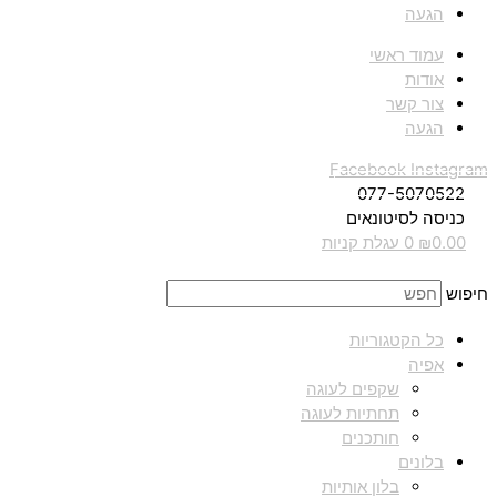
הגעה
עמוד ראשי
אודות
צור קשר
הגעה
Facebook
Instagram
077-5070522
כניסה לסיטונאים
0.00
₪
0
עגלת קניות
חיפוש
כל הקטגוריות
אפיה
שקפים לעוגה
תחתיות לעוגה
חותכנים
בלונים
בלון אותיות