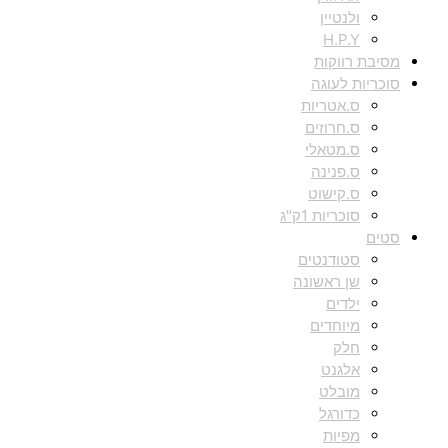
ולנטיין
H.P.Y
מסיבת רווקות
סוכריות לעוגה
ס.אטריות
ס.חרוזים
ס.מטאלי
ס.פנינה
ס.קישוט
סוכריות 1ק"ג
סטים
סטודנטים
שן ראשונה
ילדים
מיוחדים
חלק
אלגנט
מובלט
כדורגל
מפיות