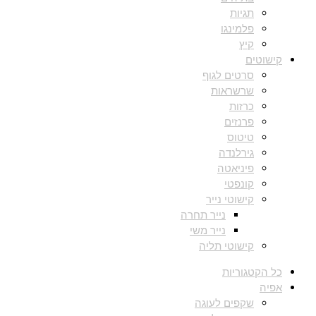
תגיות
פלמינגו
קיץ
קישוטים
סרטים לגוף
שרשראות
כרזות
פרנזים
טיטוס
גירלנדה
פיניאטה
קונפטי
קישוטי נייר
נייר תחרה
נייר משי
קישוטי תליה
כל הקטגוריות
אפיה
שקפים לעוגה