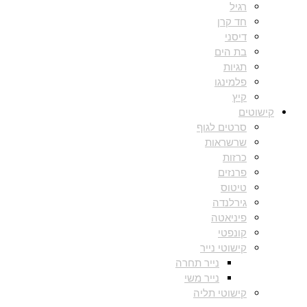
רגיל
חד קרן
דיסני
בת הים
תגיות
פלמינגו
קיץ
קישוטים
סרטים לגוף
שרשראות
כרזות
פרנזים
טיטוס
גירלנדה
פיניאטה
קונפטי
קישוטי נייר
נייר תחרה
נייר משי
קישוטי תליה