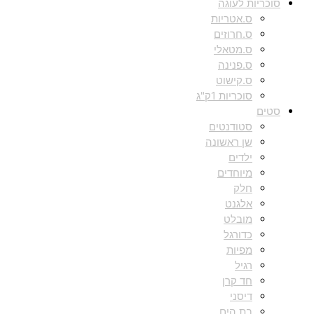
סוכריות לעוגה
ס.אטריות
ס.חרוזים
ס.מטאלי
ס.פנינה
ס.קישוט
סוכריות 1ק"ג
סטים
סטודנטים
שן ראשונה
ילדים
מיוחדים
חלק
אלגנט
מובלט
כדורגל
מפיות
רגיל
חד קרן
דיסני
בת הים