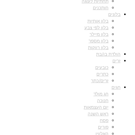
תחתיות לעוגה
חותכנים
בלונים
בלון אותיות
בלון לפי צבע
בלון מיילר
בלון מספר
בלון רווקות
הולדת בן/בת
זרים
כובעים
כתרים
זרים/כתר
חגים
חג מולד
חנוכה
יום העצמאות
ראש השנה
פסח
פורים
האלווין