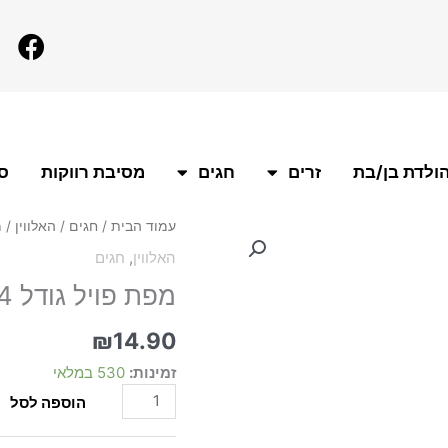
F
a
c
e
b
o
ולדת בן/בת
זרים
חגים
מסיבת רווקות
סו
o
k
כמות
עמוד הבית
/
חגים
/
האלווין
/ מפת פ
של
האלווין
,
חגים
מפת
מפת פויל גודל 274*137 סט האלווין קורי עכביש
פויל
גודל
274*137
₪
14.90
סט
זמינות:
530 במלאי
האלווין
קורי
הוספה לסל
עכביש