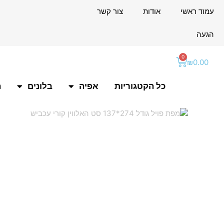
ילוג
לתוכן
עמוד ראשי
אודות
צור קשר
תוכן
הגעה
0
עגלת
₪
0.00
קניות
כל הקטגוריות
אפיה
בלונים
ה