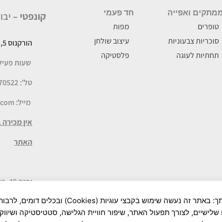
מתקים ואפייה
חד פעמי
קונפטי –
יבו
טופרים
מפות
סוכריות צבעוניות
עיצוב שולחן
הורקנוס 5, לוד
תחתיות לעוגה
פלסטיקה
שעות פעילות: א-ה
טל': 077-5070522
מייל:
.com
אין מכירה 
האתר
יבנה 48, רמת השרון – חנות היבואן
לידיעתך: באתר זה נעשה שימוש בקבצי עוגיות (Cookies) ובכלים דומ
שעות פעילות: א-ה :00-19:30
שלישיים, לצורך תפעול האתר, שיפור חוויית הגלישה, סטטיסטיקה ושיווק.
טל': 052-9041671 או 077-6735055