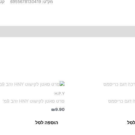
מק"ט:
6955678130419
קטג
H.P.Y
 דגם כריסמס
סרט סאטן לקישוט HNY זהב 9מ'
₪
9.90
לסל
הוספה לסל