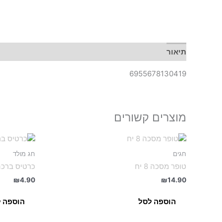
תיאור
6955678130419
מוצרים קשורים
חגים
חג מולד
טופר מסכה 8 יח
כרטיס ברכה
₪
4.90
₪
14.90
הוספה לסל
הוספה 