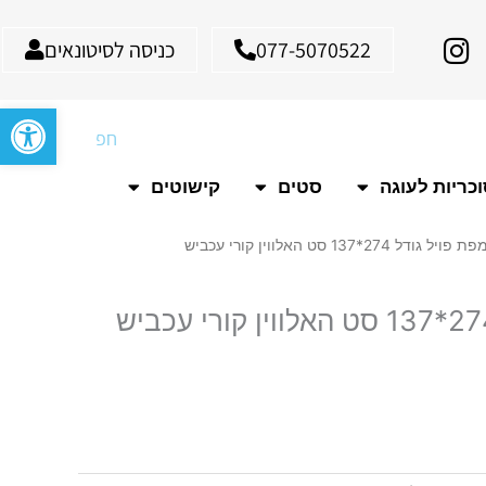
I
077-5070522
כניסה לסיטונאים
n
s
פתח סרגל
t
חיפוש
a
g
כריות לעוגה
סטים
קישוטים
r
a
ויל גודל 274*137 סט האלווין קורי עכביש
m