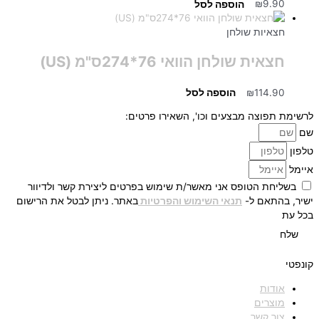
9.90
₪
הוספה לסל
חצאיות שולחן
חצאית שולחן הוואי 76*274ס"מ (US)
114.90
₪
הוספה לסל
לרשימת תפוצה מבצעים וכו', השאירו פרטים:
שם
טלפון
איימל
בשליחת הטופס אני מאשר/ת שימוש בפרטים ליצירת קשר ולדיוור
ישיר, בהתאם ל-
תנאי השימוש והפרטיות
באתר. ניתן לבטל את הרישום
בכל עת
שלח
קונפטי
אודות
מוצרים
צור קשר