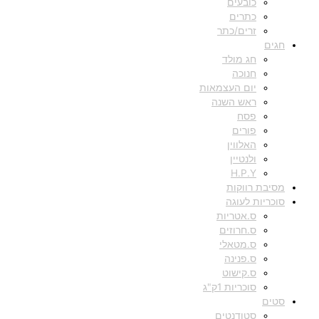
כובעים
כתרים
זרים/כתר
חגים
חג מולד
חנוכה
יום העצמאות
ראש השנה
פסח
פורים
האלווין
ולנטיין
H.P.Y
מסיבת רווקות
סוכריות לעוגה
ס.אטריות
ס.חרוזים
ס.מטאלי
ס.פנינה
ס.קישוט
סוכריות 1ק"ג
סטים
סטודנטים