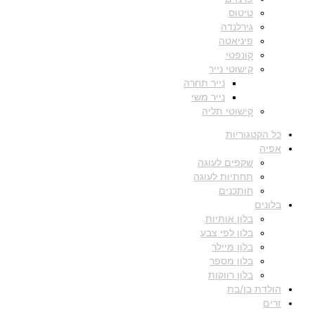
טיטוס
גירלנדה
פיניאטה
קונפטי
קישוטי נייר
נייר תחרה
נייר משי
קישוטי תליה
כל הקטגוריות
אפיה
שקפים לעוגה
תחתיות לעוגה
חותכנים
בלונים
בלון אותיות
בלון לפי צבע
בלון מיילר
בלון מספר
בלון רווקות
הולדת בן/בת
זרים