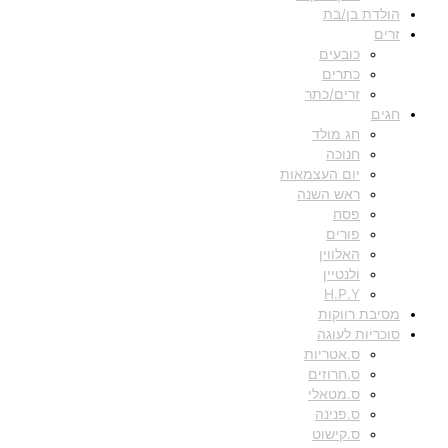
הולדת בן/בת
זרים
כובעים
כתרים
זרים/כתר
חגים
חג מולד
חנוכה
יום העצמאות
ראש השנה
פסח
פורים
האלווין
ולנטיין
H.P.Y
מסיבת רווקות
סוכריות לעוגה
ס.אטריות
ס.חרוזים
ס.מטאלי
ס.פנינה
ס.קישוט