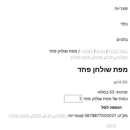
סוכריות
כללי
בלונים
עמוד הבית
/
חגים
/
האלווין
/ מפת שולחן פחד
האלווין
,
חגים
,
מפות
,
מפות שולחן
מפת שולחן פחד
₪
14.90
זמינות:
53 במלאי
כמות של מפת שולחן פחד
הוספה לסל
מק"ט:
5678877000021
קטגוריות:
האלווין
,
חגים
,
מפות
,
מפות שולחן
תיאור