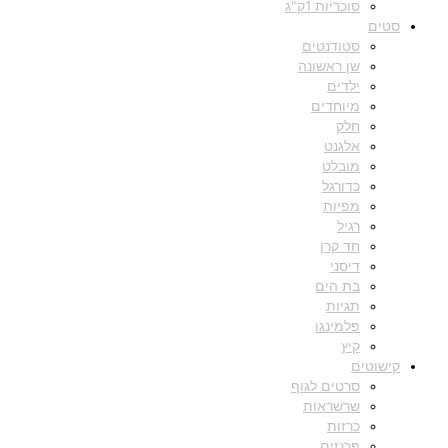
סוכריות 1ק"ג
סטים
סטודנטים
שן ראשונה
ילדים
מיוחדים
חלק
אלגנט
מובלט
כדורגל
מפיות
רגיל
חד קרן
דיסני
בת הים
תגיות
פלמינגו
קיץ
קישוטים
סרטים לגוף
שרשראות
כרזות
פרנזים