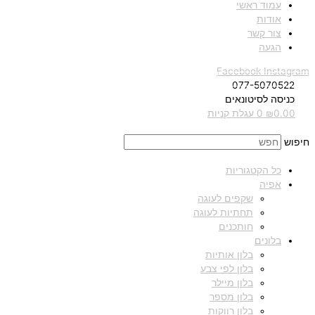
עמוד ראשי
אודות
צור קשר
הגעה
Facebook
Instagram
077-5070522
כניסה לסיטונאים
0.00
₪
0
עגלת קניות
חיפוש
כל הקטגוריות
אפיה
שקפים לעוגה
תחתיות לעוגה
חותכנים
בלונים
בלון אותיות
בלון לפי צבע
בלון מיילר
בלון מספר
בלון רווקות