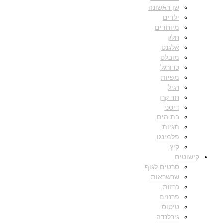
שן ראשונה
ילדים
מיוחדים
חלק
אלגנט
מובלט
כדורגל
מפיות
רגיל
חד קרן
דיסני
בת הים
תגיות
פלמינגו
קיץ
קישוטים
סרטים לגוף
שרשראות
כרזות
פרנזים
טיטוס
גירלנדה