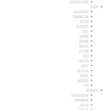
סוכריות 1ק"ג
סטים
סטודנטים
שן ראשונה
ילדים
מיוחדים
חלק
אלגנט
מובלט
כדורגל
מפיות
רגיל
חד קרן
דיסני
בת הים
תגיות
פלמינגו
קיץ
קישוטים
סרטים לגוף
שרשראות
כרזות
פרנזים