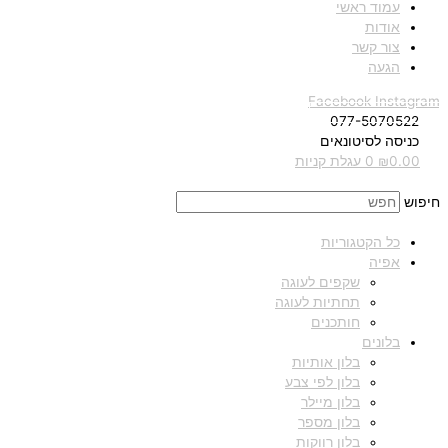
עמוד ראשי
אודות
צור קשר
הגעה
Facebook
Instagram
077-5070522
כניסה לסיטונאים
0.00
₪
0
עגלת קניות
חיפוש
כל הקטגוריות
אפיה
שקפים לעוגה
תחתיות לעוגה
חותכנים
בלונים
בלון אותיות
בלון לפי צבע
בלון מיילר
בלון מספר
בלון רווקות