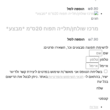
9.90
₪
הוספה לסל
חגים
מרכז שולחן/תלייה תפוח 20ס"מ *מבצע*
7.90
₪
הוספה לסל
לרשימת תפוצה מבצעים וכו', השאירו פרטים:
שם
טלפון
איימל
בשליחת הטופס אני מאשר/ת שימוש בפרטים ליצירת קשר ולדיוור
ישיר, בהתאם ל-
תנאי השימוש והפרטיות
באתר. ניתן לבטל את הרישום
בכל עת
שלח
קונפטי
אודות