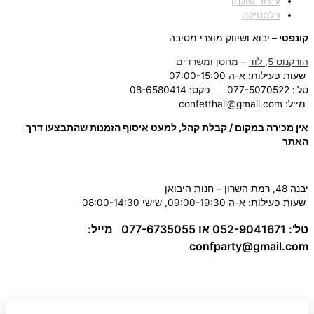
עיצוב שולחן
פלסטיקה
קונפטי –
יבוא ושיווק מוצרי מסיבה
הורקנוס 5, לוד
– מחסן ומשרדים
שעות פעילות: א-ה 07:00-15:00
טל': 077-5070522
פקס: 08-6580414
מייל:
confetthall@gmail.com
אין מכירה במקום / קבלת קהל, למעט איסוף הזמנות שהתבצעו דרך
האתר
יבנה 48, רמת השרון – חנות היבואן
שעות פעילות: א-ה 09:00-19:30, שישי 08:00-14:30
טל': 052-9041671 או 077-6735055
מייל:
confparty
@gmail.com