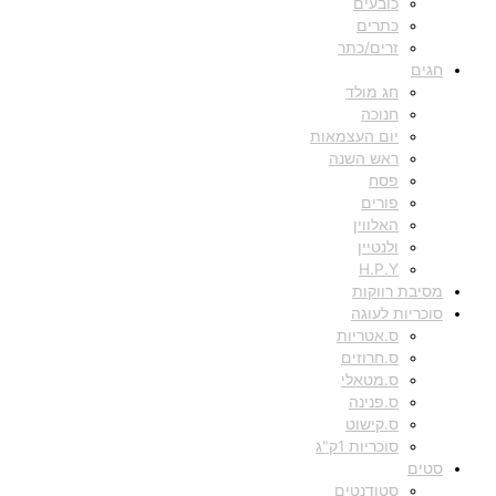
כובעים
כתרים
זרים/כתר
חגים
חג מולד
חנוכה
יום העצמאות
ראש השנה
פסח
פורים
האלווין
ולנטיין
H.P.Y
מסיבת רווקות
סוכריות לעוגה
ס.אטריות
ס.חרוזים
ס.מטאלי
ס.פנינה
ס.קישוט
סוכריות 1ק"ג
סטים
סטודנטים