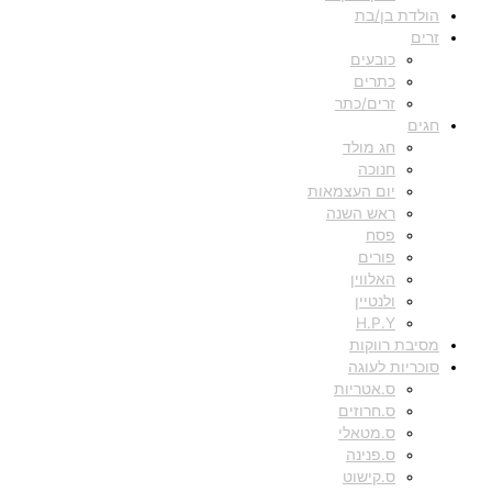
הולדת בן/בת
זרים
כובעים
כתרים
זרים/כתר
חגים
חג מולד
חנוכה
יום העצמאות
ראש השנה
פסח
פורים
האלווין
ולנטיין
H.P.Y
מסיבת רווקות
סוכריות לעוגה
ס.אטריות
ס.חרוזים
ס.מטאלי
ס.פנינה
ס.קישוט