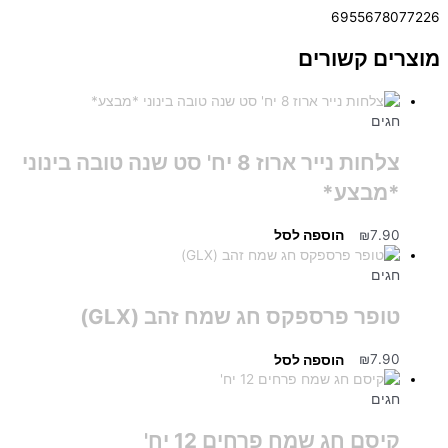
6955678077226
מוצרים קשורים
חגים
צלחות נייר ארוז 8 יח' סט שנה טובה בינוני
*מבצע*
7.90
₪
הוספה לסל
חגים
טופר פרספקס חג שמח זהב (GLX)
7.90
₪
הוספה לסל
חגים
קיסם חג שמח פרחים 12 יח'