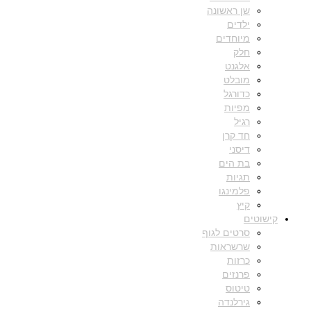
שן ראשונה
ילדים
מיוחדים
חלק
אלגנט
מובלט
כדורגל
מפיות
רגיל
חד קרן
דיסני
בת הים
תגיות
פלמינגו
קיץ
קישוטים
סרטים לגוף
שרשראות
כרזות
פרנזים
טיטוס
גירלנדה