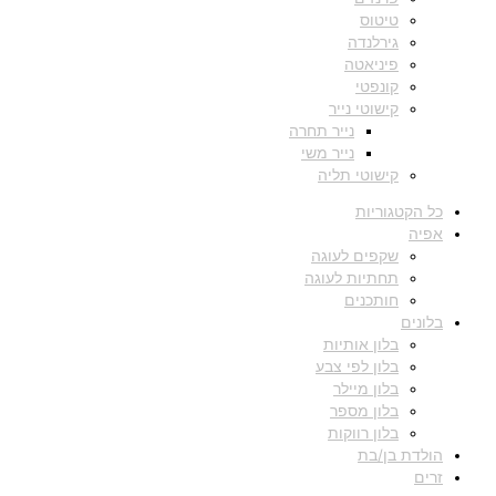
טיטוס
גירלנדה
פיניאטה
קונפטי
קישוטי נייר
נייר תחרה
נייר משי
קישוטי תליה
כל הקטגוריות
אפיה
שקפים לעוגה
תחתיות לעוגה
חותכנים
בלונים
בלון אותיות
בלון לפי צבע
בלון מיילר
בלון מספר
בלון רווקות
הולדת בן/בת
זרים