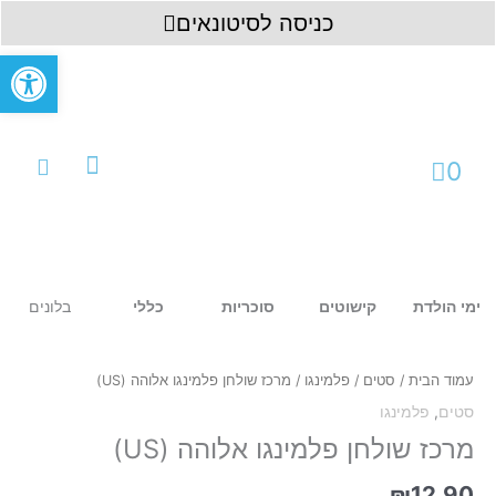
ילוג
לתוכן
כניסה לסיטונאים
תוכן
פתח סרגל
עגלת
0
קניות
עמוד ראשי
כניסה לחשבון
בלונים
ימי הולדת
קישוטים
סוכריות
כללי
כמות
של
מרכז
עמוד הבית
/
סטים
/
פלמינגו
/ מרכז שולחן פלמינגו אלוהה (US)
שולחן
סטים
,
פלמינגו
פלמינגו
אלוהה
מרכז שולחן פלמינגו אלוהה (US)
(US)
₪
12.90