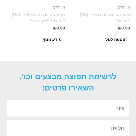
מיוחדים
מיוחדים
כוסות אדום פסים 8יח' (US)
מפיות אדום פסים 16יח' (US)
*מבצע*
*מבצע* *אין מלאי*
₪
8.90
₪
6.90
הוספה לסל
מידע נוסף
לרשימת תפוצה מבצעים וכו',
השאירו פרטים:
שם
טלפון