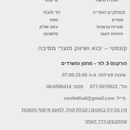
הצהרת נגישות
קריסמס
ממתקים ואפייה
חד פעמי
טופרים
מפות
סוכריות צבעוניות
עיצוב שולחן
תחתיות לעוגה
פלסטיקה
קונפטי –
יבוא ושיווק מוצרי מסיבה
הורקנוס 5, לוד
– מחסן ומשרדים
שעות פעילות: א-ה 07:00-15:00
טל': 077-5070522
פקס: 08-6580414
מייל:
confetthall@gmail.com
אין מכירה במקום / קבלת קהל, למעט איסוף הזמנות
שהתבצעו דרך האתר