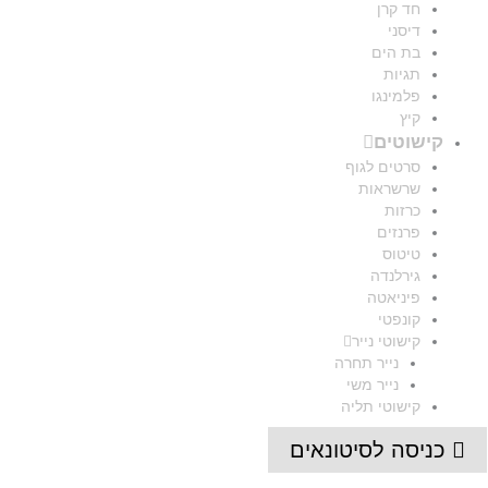
חד קרן
דיסני
בת הים
תגיות
פלמינגו
קיץ
קישוטים
סרטים לגוף
שרשראות
כרזות
פרנזים
טיטוס
גירלנדה
פיניאטה
קונפטי
קישוטי נייר
נייר תחרה
נייר משי
קישוטי תליה
כניסה לסיטונאים