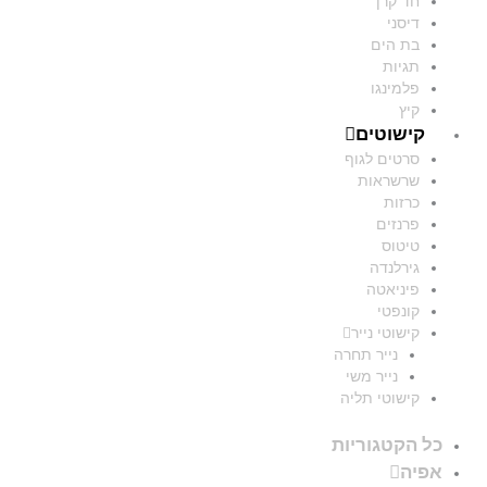
חד קרן
דיסני
בת הים
תגיות
פלמינגו
קיץ
קישוטים
סרטים לגוף
שרשראות
כרזות
פרנזים
טיטוס
גירלנדה
פיניאטה
קונפטי
קישוטי נייר
נייר תחרה
נייר משי
קישוטי תליה
כל הקטגוריות
אפיה