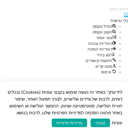
ילוג לתוכן
תח
רגל
לי נגישות
גישות
הגדל טקסט
הקטן טקסט
גווני אפור
ניגודיות גבוהה
ניגודיות הפוכה
רקע בהיר
הדגשת קישורים
פונט קריא
איפוס
לידיעתך: באתר זה נעשה שימוש בקבצי עוגיות (Cookies) ובכלים
דומים, לרבות של צדדים שלישיים, לצורך תפעול האתר, שיפור
חוויית הגלישה, סטטיסטיקה ושיווק. ההמשך הגלישה או השימוש
באתר מהווה הסכמה למדיניות הפרטיות שלנו, לרבות בנושא
עוגיות
הבנתי
מדיניות פרטיות