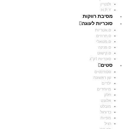
ולנטיין
H.P.Y
מסיבת רווקות
סוכריות לעוגה
ס.אטריות
ס.חרוזים
ס.מטאלי
ס.פנינה
ס.קישוט
סוכריות 1ק"ג
סטים
סטודנטים
שן ראשונה
ילדים
מיוחדים
חלק
אלגנט
מובלט
כדורגל
מפיות
רגיל