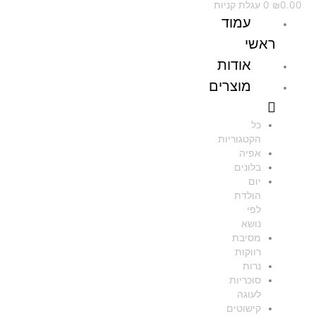
0.00
₪
0
עגלת קניות
עמוד
ראשי
אודות
מוצרים
כל
הקטגוריות
אפיה
בלונים
יום
הולדת
לפי
נושא
מסיבת
רווקות
נרות
סוכריות
לעוגה
קישוטים