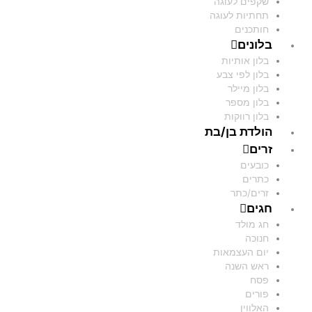
שקפים לעוגה
תחתיות לעוגה
חותכנים
בלונים
בלון אותיות
בלון לפי צבע
בלון מיילר
בלון מספר
בלון רווקות
הולדת בן/בת
זרים
כובעים
כתרים
זרים/כתר
חגים
חג מולד
חנוכה
יום העצמאות
ראש השנה
פסח
פורים
האלווין