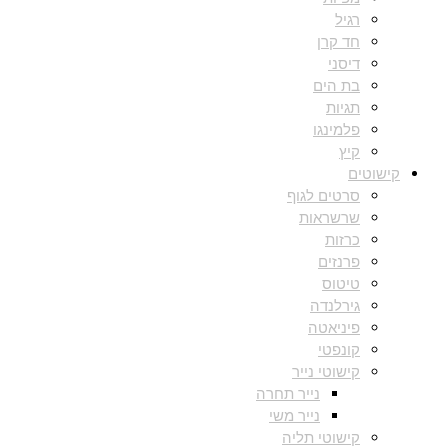
רגיל
חד קרן
דיסני
בת הים
תגיות
פלמינגו
קיץ
קישוטים
סרטים לגוף
שרשראות
כרזות
פרנזים
טיטוס
גירלנדה
פיניאטה
קונפטי
קישוטי נייר
נייר תחרה
נייר משי
קישוטי תליה