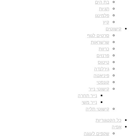
בת הים
תגיות
פלמינגו
קיץ
קישוטים
סרטים לגוף
שרשראות
כרזות
פרנזים
טיטוס
גירלנדה
פיניאטה
קונפטי
קישוטי נייר
נייר תחרה
נייר משי
קישוטי תליה
כל הקטגוריות
אפיה
שקפים לעוגה