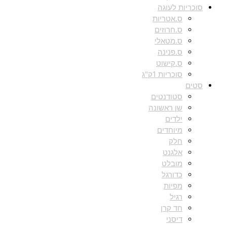
סוכריות לעוגה
ס.אטריות
ס.חרוזים
ס.מטאלי
ס.פנינה
ס.קישוט
סוכריות 1ק"ג
סטים
סטודנטים
שן ראשונה
ילדים
מיוחדים
חלק
אלגנט
מובלט
כדורגל
מפיות
רגיל
חד קרן
דיסני