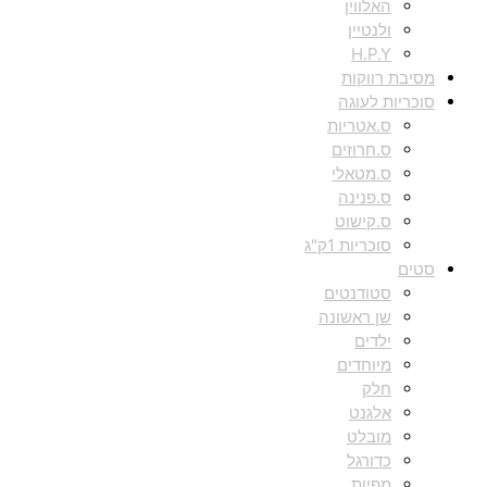
האלווין
ולנטיין
H.P.Y
מסיבת רווקות
סוכריות לעוגה
ס.אטריות
ס.חרוזים
ס.מטאלי
ס.פנינה
ס.קישוט
סוכריות 1ק"ג
סטים
סטודנטים
שן ראשונה
ילדים
מיוחדים
חלק
אלגנט
מובלט
כדורגל
מפיות