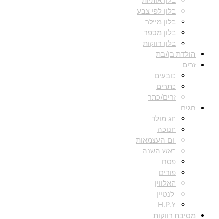
בלון אותיות
בלון לפי צבע
בלון מיילר
בלון מספר
בלון רווקות
הולדת בן/בת
זרים
כובעים
כתרים
זרים/כתר
חגים
חג מולד
חנוכה
יום העצמאות
ראש השנה
פסח
פורים
האלווין
ולנטיין
H.P.Y
מסיבת רווקות