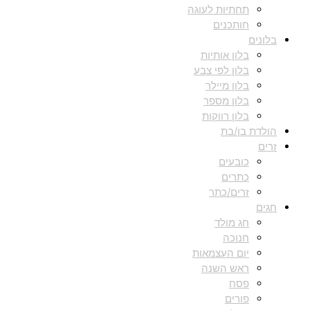
תחתיות לעוגה
חותכנים
בלונים
בלון אותיות
בלון לפי צבע
בלון מיילר
בלון מספר
בלון רווקות
הולדת בן/בת
זרים
כובעים
כתרים
זרים/כתר
חגים
חג מולד
חנוכה
יום העצמאות
ראש השנה
פסח
פורים