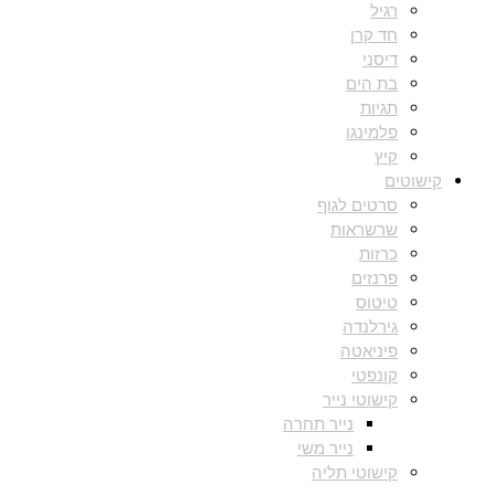
רגיל
חד קרן
דיסני
בת הים
תגיות
פלמינגו
קיץ
קישוטים
סרטים לגוף
שרשראות
כרזות
פרנזים
טיטוס
גירלנדה
פיניאטה
קונפטי
קישוטי נייר
נייר תחרה
נייר משי
קישוטי תליה