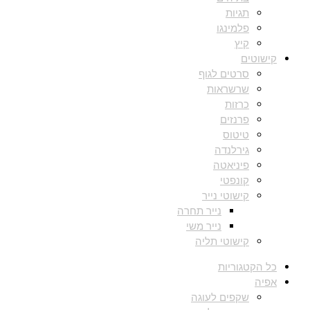
תגיות
פלמינגו
קיץ
קישוטים
סרטים לגוף
שרשראות
כרזות
פרנזים
טיטוס
גירלנדה
פיניאטה
קונפטי
קישוטי נייר
נייר תחרה
נייר משי
קישוטי תליה
כל הקטגוריות
אפיה
שקפים לעוגה