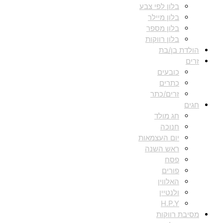
בלון לפי צבע
בלון מיילר
בלון מספר
בלון רווקות
הולדת בן/בת
זרים
כובעים
כתרים
זרים/כתר
חגים
חג מולד
חנוכה
יום העצמאות
ראש השנה
פסח
פורים
האלווין
ולנטיין
H.P.Y
מסיבת רווקות