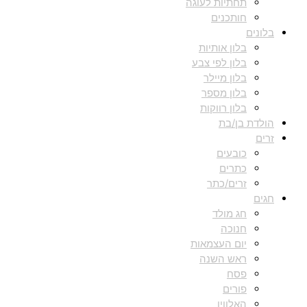
תחתיות לעוגה
חותכנים
בלונים
בלון אותיות
בלון לפי צבע
בלון מיילר
בלון מספר
בלון רווקות
הולדת בן/בת
זרים
כובעים
כתרים
זרים/כתר
חגים
חג מולד
חנוכה
יום העצמאות
ראש השנה
פסח
פורים
האלווין