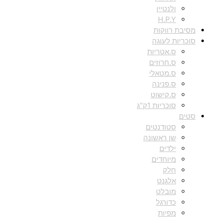
ולנטיין
H.P.Y
מסיבת רווקות
סוכריות לעוגה
ס.אטריות
ס.חרוזים
ס.מטאלי
ס.פנינה
ס.קישוט
סוכריות 1ק"ג
סטים
סטודנטים
שן ראשונה
ילדים
מיוחדים
חלק
אלגנט
מובלט
כדורגל
מפיות