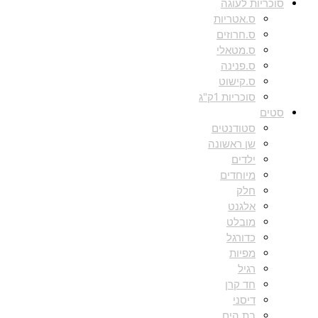
סוכריות לעוגה
ס.אטריות
ס.חרוזים
ס.מטאלי
ס.פנינה
ס.קישוט
סוכריות 1ק"ג
סטים
סטודנטים
שן ראשונה
ילדים
מיוחדים
חלק
אלגנט
מובלט
כדורגל
מפיות
רגיל
חד קרן
דיסני
בת הים