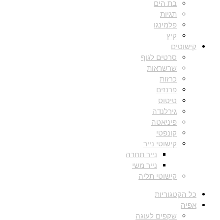
בת הים
תגיות
פלמינגו
קיץ
קישוטים
סרטים לגוף
שרשראות
כרזות
פרנזים
טיטוס
גירלנדה
פיניאטה
קונפטי
קישוטי נייר
נייר תחרה
נייר משי
קישוטי תליה
כל הקטגוריות
אפיה
שקפים לעוגה