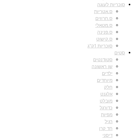
סוכריות לעוגה
ס.אטריות
ס.חרוזים
ס.מטאלי
ס.פנינה
ס.קישוט
סוכריות 1ק"ג
סטים
סטודנטים
שן ראשונה
ילדים
מיוחדים
חלק
אלגנט
מובלט
כדורגל
מפיות
רגיל
חד קרן
דיסני