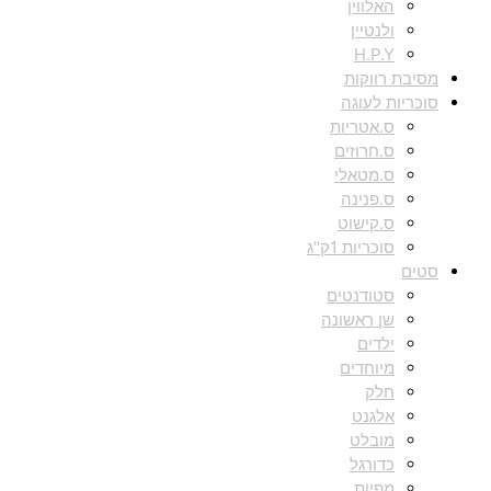
האלווין
ולנטיין
H.P.Y
מסיבת רווקות
סוכריות לעוגה
ס.אטריות
ס.חרוזים
ס.מטאלי
ס.פנינה
ס.קישוט
סוכריות 1ק"ג
סטים
סטודנטים
שן ראשונה
ילדים
מיוחדים
חלק
אלגנט
מובלט
כדורגל
מפיות