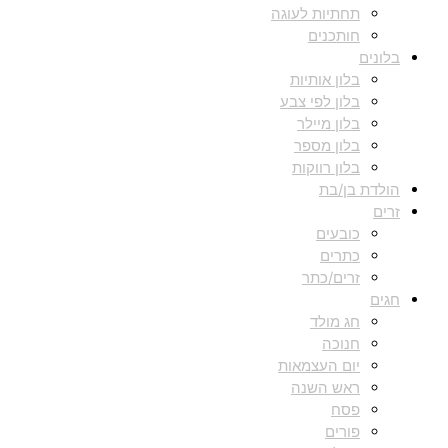
תחתיות לעוגה
חותכנים
בלונים
בלון אותיות
בלון לפי צבע
בלון מיילר
בלון מספר
בלון רווקות
הולדת בן/בת
זרים
כובעים
כתרים
זרים/כתר
חגים
חג מולד
חנוכה
יום העצמאות
ראש השנה
פסח
פורים