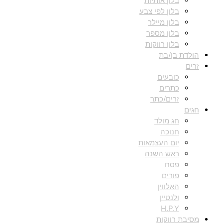
בלון אותיות
בלון לפי צבע
בלון מיילר
בלון מספר
בלון רווקות
הולדת בן/בת
זרים
כובעים
כתרים
זרים/כתר
חגים
חג מולד
חנוכה
יום העצמאות
ראש השנה
פסח
פורים
האלווין
ולנטיין
H.P.Y
מסיבת רווקות