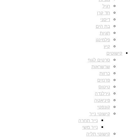
רגיל
חד קרן
דיסני
בת הים
תגיות
פלמינגו
קיץ
קישוטים
סרטים לגוף
שרשראות
כרזות
פרנזים
טיטוס
גירלנדה
פיניאטה
קונפטי
קישוטי נייר
נייר תחרה
נייר משי
קישוטי תליה