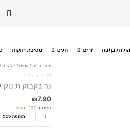
F
a
c
e
b
o
הולדת בן/בת
זרים
חגים
מסיבת רווקות
סו
o
k
כמות
עמוד הבית
/
סטים
/
גיל שנה
/ 
של
גיל שנה
,
סטים
נר
נר בקבוק תינוק ג
בקבוק
תינוק
גיל
₪
7.90
שנה
זמינות:
130 במלאי
ורוד
הוספה לסל