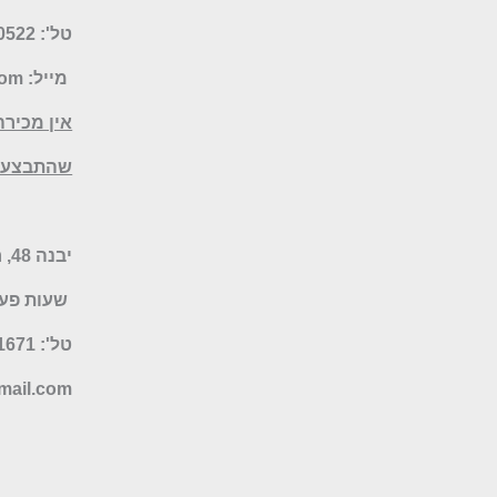
טל': 077-5070522
מייל:
com
אין מכירה
שהתבצעו 
יבנה 48, רמת השרון – חנות היבואן
שעות פעילות: א-ה 19:30
טל': 052-9041671 או 077-6735055
ail.com