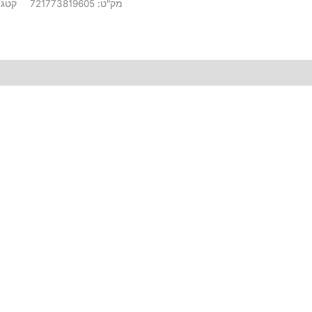
מק"ט:
721773819605
קטגו