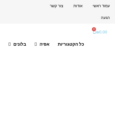
ילוג
לתוכן
עמוד ראשי
אודות
צור קשר
תוכן
הגעה
0
עגלת
₪
0.00
קניות
כל הקטגוריות
אפיה
בלונים