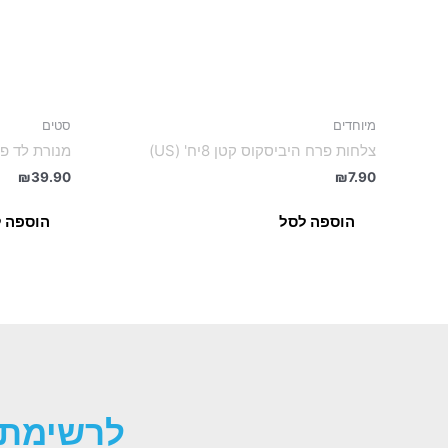
מיוחדים
סטים
צלחות פרח היביסקוס קטן 8יח' (US)
מנורת לד פל
₪
39.90
₪
7.90
הוספה לסל
הוספה 
לרשימת 