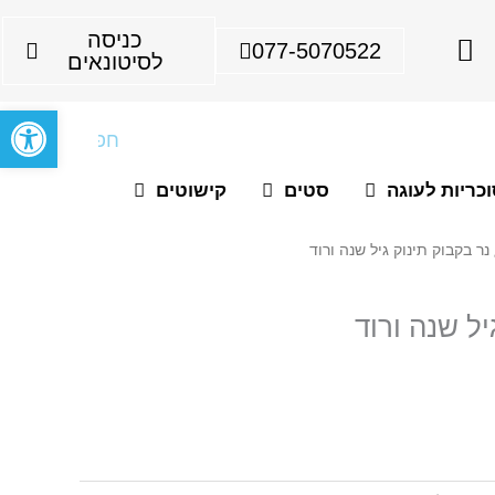
I
כניסה
077-5070522
n
לסיטונאים
s
פתח סרגל
t
חיפוש
a
g
כריות לעוגה
סטים
קישוטים
r
a
נר בקבוק תינוק גיל שנה ורוד
m
יל שנה ורוד