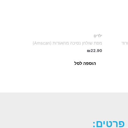
ילדים
ה ורוד
מפת שולחן נסיכה מהאגדות (Amscan)
₪
22.90
הוספה לסל
פרטים: