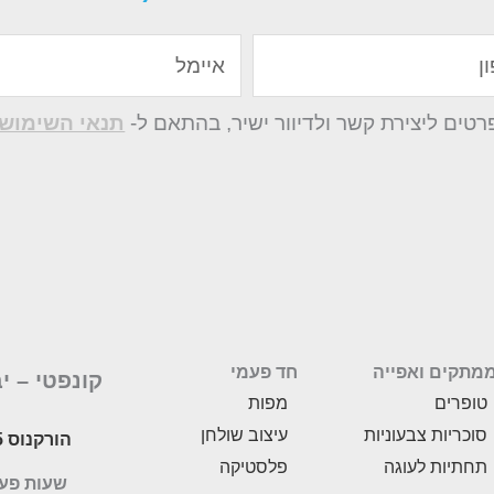
איימל
ים ליצירת קשר ולדיוור ישיר, בהתאם ל-
תנאי השימוש 
מתקים ואפייה
חד פעמי
קונפטי –
י
טופרים
מפות
סוכריות צבעוניות
עיצוב שולחן
הורקנוס 5, לוד
תחתיות לעוגה
פלסטיקה
שעות פעילות: 