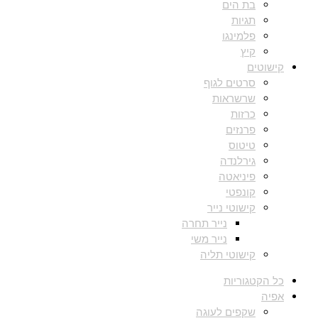
בת הים
תגיות
פלמינגו
קיץ
קישוטים
סרטים לגוף
שרשראות
כרזות
פרנזים
טיטוס
גירלנדה
פיניאטה
קונפטי
קישוטי נייר
נייר תחרה
נייר משי
קישוטי תליה
כל הקטגוריות
אפיה
שקפים לעוגה