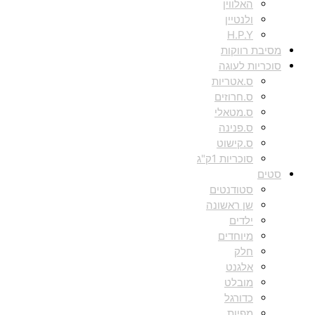
האלווין
ולנטיין
H.P.Y
מסיבת רווקות
סוכריות לעוגה
ס.אטריות
ס.חרוזים
ס.מטאלי
ס.פנינה
ס.קישוט
סוכריות 1ק"ג
סטים
סטודנטים
שן ראשונה
ילדים
מיוחדים
חלק
אלגנט
מובלט
כדורגל
מפיות