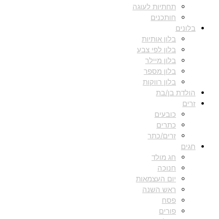
תחתיות לעוגה
חותכנים
בלונים
בלון אותיות
בלון לפי צבע
בלון מיילר
בלון מספר
בלון רווקות
הולדת בן/בת
זרים
כובעים
כתרים
זרים/כתר
חגים
חג מולד
חנוכה
יום העצמאות
ראש השנה
פסח
פורים