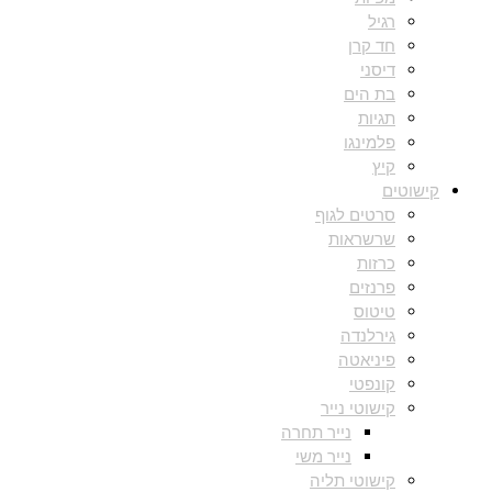
רגיל
חד קרן
דיסני
בת הים
תגיות
פלמינגו
קיץ
קישוטים
סרטים לגוף
שרשראות
כרזות
פרנזים
טיטוס
גירלנדה
פיניאטה
קונפטי
קישוטי נייר
נייר תחרה
נייר משי
קישוטי תליה