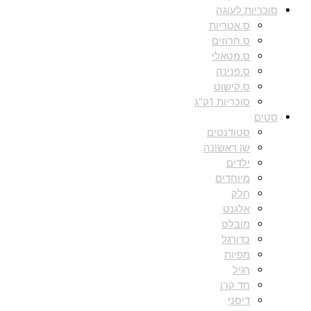
סוכריות לעוגה
ס.אטריות
ס.חרוזים
ס.מטאלי
ס.פנינה
ס.קישוט
סוכריות 1ק"ג
סטים
סטודנטים
שן ראשונה
ילדים
מיוחדים
חלק
אלגנט
מובלט
כדורגל
מפיות
רגיל
חד קרן
דיסני