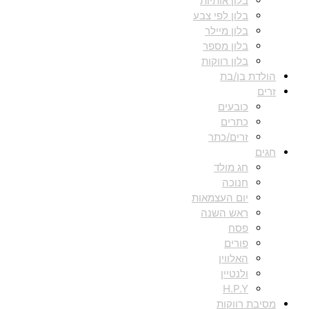
בלון אותיות
בלון לפי צבע
בלון מיילר
בלון מספר
בלון רווקות
הולדת בן/בת
זרים
כובעים
כתרים
זרים/כתר
חגים
חג מולד
חנוכה
יום העצמאות
ראש השנה
פסח
פורים
האלווין
ולנטיין
H.P.Y
מסיבת רווקות